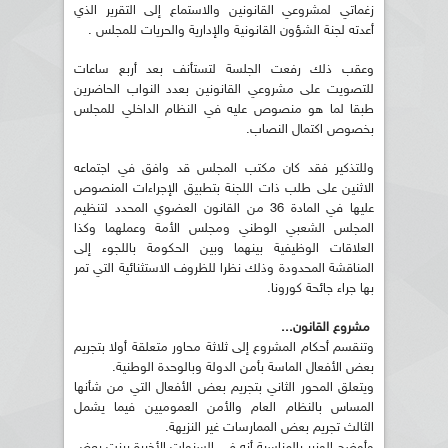
زغماتي لمشروعي القانونين والاستماع إلى التقرير الذي
أعدته لجنة الشؤون القانونية والإدارية والحريات للمجلس .
وعقب ذلك رفعت الجلسة لتستأنف بعد أربع ساعات
للتصويت على مشروعي القانونين بعدد النواب الحاضرين
طبقا لما هو منصوص عليه في النظام الداخلي للمجلس
بخصوص اكتمال النصاب.
وللتذكير فقد كان مكتب المجلس قد وافق في اجتماعه
الاثنين على طلب ذات اللجنة بتطبيق الإجراءات المنصوص
عليها في المادة 36 من القانون العضوي المحدد لتنظيم
المجلس الشعبي الوطني ومجلس الأمة وعملهما وكذا
العلاقات الوظيفية بينهما وبين الحكومة باللجوء إلى
المناقشة المحدودة وذلك نظرا للظروف الاستثنائية التي تمر
بها جراء جائحة كورونا.
مشروع القانون...
وتنقسم أحكام المشروع إلى ثلاثة محاور متعلقة أولا بتجريم
بعض الأفعال الماسة بأمن الدولة وبالوحدة الوطنية.
ويتعلق المحور الثاني بتجريم بعض الأفعال التي من شأنها
المساس بالنظام العام والأمن العموميين فيما يشمل
الثالث تجريم بعض الممارسات غير النزيهة.
وأوضح الوزير بالمناسبة أنه في السنوات الأخيرة برزت بعض