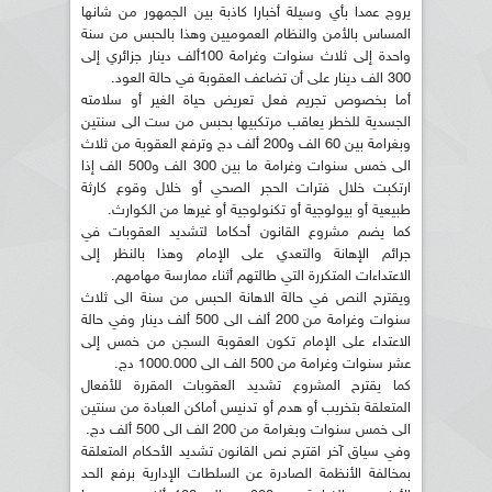
يروج عمدا بأي وسيلة أخبارا كاذبة بين الجمهور من شانها
المساس بالأمن والنظام العموميين وهذا بالحبس من سنة
واحدة إلى ثلاث سنوات وغرامة 100ألف دينار جزائري إلى
300 الف دينار على أن تضاعف العقوبة في حالة العود.
أما بخصوص تجريم فعل تعريض حياة الغير أو سلامته
الجسدية للخطر يعاقب مرتكبيها بحبس من ست الى سنتين
وبغرامة بين 60 الف و200 ألف دج وترفع العقوبة من ثلاث
الى خمس سنوات وغرامة ما بين 300 الف و500 الف إذا
ارتكبت خلال فترات الحجر الصحي أو خلال وقوع كارثة
طبيعية أو بيولوجية أو تكنولوجية أو غيرها من الكوارث.
كما يضم مشروع القانون أحكاما لتشديد العقوبات في
جرائم الإهانة والتعدي على الإمام وهذا بالنظر إلى
الاعتداءات المتكررة التي طالتهم أثناء ممارسة مهامهم.
ويقترح النص في حالة الاهانة الحبس من سنة الى ثلاث
سنوات وغرامة من 200 ألف الى 500 ألف دينار وفي حالة
الاعتداء على الإمام تكون العقوبة السجن من خمس إلى
عشر سنوات وغرامة من 500 الف الى 1000.000 دج.
كما يقترح المشروع تشديد العقوبات المقررة للأفعال
المتعلقة بتخريب أو هدم أو تدنيس أماكن العبادة من سنتين
الى خمس سنوات وبغرامة من 200 الف الى 500 ألف دج.
وفي سياق آخر اقترح نص القانون تشديد الأحكام المتعلقة
بمخالفة الأنظمة الصادرة عن السلطات الإدارية برفع الحد