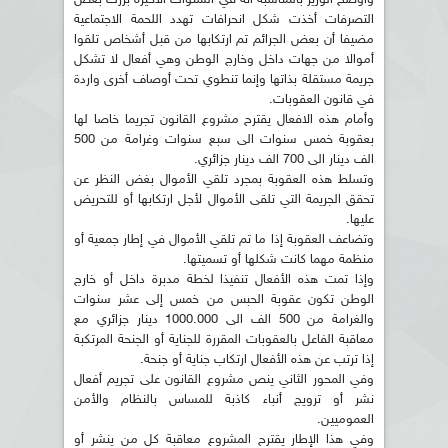
التصرفات أخذت شكل انحرافات تهدد اللحمة الاجتماعية
مضيفا أن بعض الجرائم تم ارتكابها من قبل أشخاص تلقوا
أموالا من جهات داخل وخارج الوطن وهي أفعال لا تشكل
جريمة مستقلة بذاتها وإنما تنطوي تحت أوصاف أخرى واردة
في قانون العقوبات.
وأمام هذه الافعال يقترح مشروع القانون تجريما خاصا لها
بعقوبة خمس سنوات الى سبع سنوات وغرامة من 500
الف دينار الى 700 الف دينار جزائري.
وتسلط هذه العقوبة بمجرد تلقي الأموال بغض النظر عن
تحقق الجريمة التي تلقى الأموال لأجل ارتكابها أو للتحريض
عليها.
وتضاعف العقوبة إذا ما تم تلقي الأموال في إطار جمعية أو
منظمة مهما كانت شكلها أو تسميتها.
وإذا تمت هذه الأفعال تنفيذا لخطة مدبرة داخل أو خارج
الوطن تكون عقوبة الحبس من خمس إلى عشر سنوات
والغرامة من 500 الف الى 1000.000 دينار جزائري مع
معاقبة الفاعل بالعقوبات المقررة للجناية أو الجنحة المرتكبة
إذا ترتب عن هذه الأفعال ارتكاب جناية أو جنحة.
وفي المحور الثاني ينص مشروع القانون على تجريم أفعال
نشر أو ترويج أنباء كاذبة للمساس بالنظام والأمن
العموميين.
وفي هذا الإطار يقترح المشروع معاقبة كل من ينشر أو