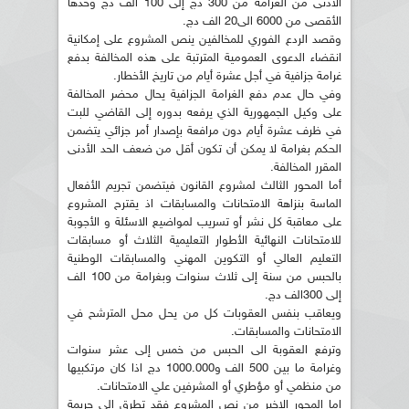
الأدنى من الغرامة من 300 دج إلى 100 ألف دج وحدها
الأقصى من 6000 الى20 الف دج.
وقصد الردع الفوري للمخالفين ينص المشروع على إمكانية
انقضاء الدعوى العمومية المترتبة على هذه المخالفة بدفع
غرامة جزافية في أجل عشرة أيام من تاريخ الأخطار.
وفي حال عدم دفع الغرامة الجزافية يحال محضر المخالفة
على وكيل الجمهورية الذي يرفعه بدوره إلى القاضي للبت
في ظرف عشرة أيام دون مرافعة بإصدار أمر جزائي يتضمن
الحكم بغرامة لا يمكن أن تكون أقل من ضعف الحد الأدنى
المقرر المخالفة.
أما المحور الثالث لمشروع القانون فيتضمن تجريم الأفعال
الماسة بنزاهة الامتحانات والمسابقات اذ يقترح المشروع
على معاقبة كل نشر أو تسريب لمواضيع الاسئلة و الأجوبة
للامتحانات النهائية الأطوار التعليمية الثلاث أو مسابقات
التعليم العالي أو التكوين المهني والمسابقات الوطنية
بالحبس من سنة إلى ثلاث سنوات وبغرامة من 100 الف
إلى 300الف دج.
ويعاقب بنفس العقوبات كل من يحل محل المترشح في
الامتحانات والمسابقات.
وترفع العقوبة الى الحبس من خمس إلى عشر سنوات
وغرامة ما بين 500 الف و1000.000 دج اذا كان مرتكبيها
من منظمي أو مؤطري أو المشرفين علي الامتحانات.
اما المحور الاخير من نص المشروع فقد تطرق إلى جريمة