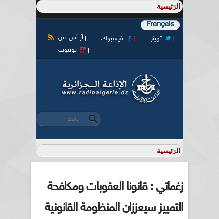
Français
آر أس أس
تويتر
فيسبوك
يوتيوب
‏بحث ‏
استمارة البحث
زغماتي : قانونا العقوبات ومكافحة
التمييز سيعززان المنظومة القانونية