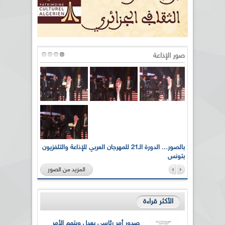
صور الإذاعة
لى أرواح
بالصور... الدورة الـ21 للمهرجان العربي للإذاعة والتلفزيون
بتونس
المزيد من الصور
الأكثر قراءة
صدور أمر رئاسي يعدل ويتمم الأمر