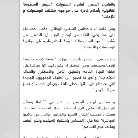
والقانون المعدل لقانون العقوبات "سيعزز المنظومة
القانونية بأحكام قادرة على مواجهة مختلف الوضعيات و
الأزمات".
وفي كلمة له بالمجلس الشعبي الوطني, عقب المصادقة
على مشروعي القانونين, أوضح الوزير أن النصين من
شأنهما "تعزيز المنظومة القانونية بأحكام قادرة على مواجهة
الوضعيات والأزمات".
كما يكتسي النصان -أضاف يقول- "أهمية كبيرة بالنسبة
لبلادنا ومجتمعنا ومن المنتظر ان يكون لهما اثرا مباشرا على
اخلقة الحياة العامة وتحقيق الأمن والاستقرار والعدالة
الاجتماعية" و"هو ما تصبو الى تحقيقه الجمهورية الجديدة
التي نضطلع الى بنائها بخطى ثابتة دون أي إقصاء أو تمييز
بين الجزائريين".
و سيكون لهذين النصين دور كبير في "أخلقة وسائل
التواصل الاجتماعي التي أصبحت المجال الخصب لاستفحال
وتفشي مختلف أشكال التمييز والكراهية والتي من نتائجها
المباشرة" كما قال "المساس باستقرار المجتمع ونشر العنف
وثقافة عدم التسامح".