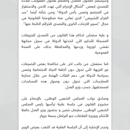
وسيسمح القانون المعدل والمتمم لقانون العقوبات لبلادنا
للتصدي لبعض "أشكال الإجرام التي تهدد الامن والاستقرار
في المجتمع وتمس بأمن الدولة" ومن شأنه أيضا "سد
الفراغ التشريعي" الذي تعاني منه منظومتنا القانونية في
مجال "تسيير الازمات الكبرى والتصدي للجرائم الناتجة عنها".
و عليه ستمكن احكام هذا القانون من التصدي للخروقات
المسجلة للتدابير التي اتخذتها الدولة في سبيل مجابهة
تفشي كورونا وردعها والمحافظة بذلك على الصحة
العمومية.
كما ستعمل, من جانب اخر, على مكافحة بعض التصرفات
غير النزيهة التي تحول دون أخلقة الحياة الاجتماعية وتمس
بسياسة الدولة في دعم الفئات الهشة من خلال محاربة
الممارسات التي تحول دون وصول هذه المساعدات
لمستحقيها, حسب وزير العدل.
وصادق نواب المجلس الشعبي الوطني, بالإجماع على
مشروع القانون في جلسة علنية ترأسها رئيس المجلس
الشعبي الوطني, سليمان شنين و بحضور وزير العدل حافظ
الأختام ووزيرة العلاقات مع البرلمان بسمة عزوار.
وتجدر الإشارة إلى أن الجلسة العلنية قد اكتفت بعرض الوزير