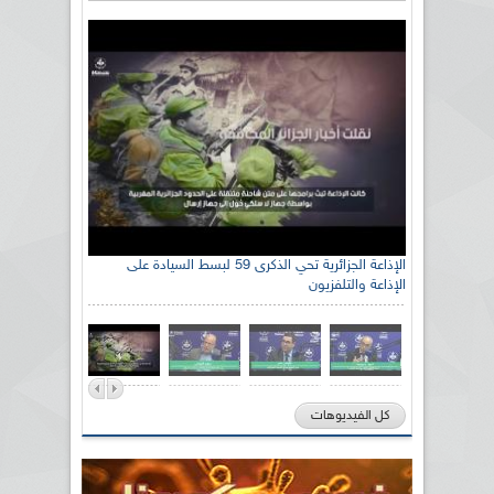
رئيس اللجنة الوطنية الجزائرية للتضامن مع الشعب
الإذاعة الجزائرية تحي الذكرى 59 لبسط السيادة على
الإذاعة والتلفزيون
الصحراوي السيد سعيد العياشي
كل الفيديوهات