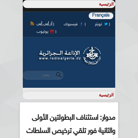
Français
آر أس أس
تويتر
فيسبوك
يوتيوب
‏بحث ‏
استمارة البحث
مدوار: استئناف البطولتين الأولى
والثانية فور تلقي ترخيص السلطات