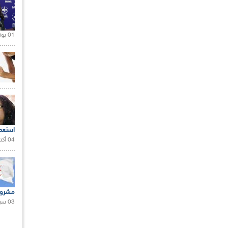
01 يونيو 2021 |
استعم
04 أكتوبر 2020 |
مشروع
03 سبتمبر 2020 |