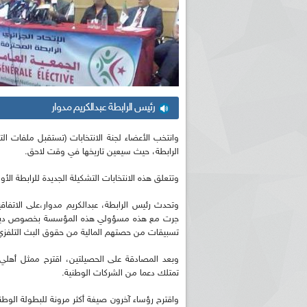
رئيس الرابطة عبدالكريم مدوار
وانتخب الأعضاء لجنة الانتخابات (تستقبل ملفات الت
الرابطة، حيث سيعين تاريخها في وقت لاحق.
وتتعلق هذه الانتخابات التشكيلة الجديدة للرابطة الأولى الم
وتحدث رئيس الرابطة، عبدالكريم مدوار،على الاتفاق
جرت مع هذه مسؤولي هذه المؤسسة بخصوص ديون ال
تسبيقات من حصتهم المالية من حقوق البث التلفزي
وبعد المصادقة على الحصيلتين، اقترح ممثل أهلي 
تمتلك دعما من الشركات الوطنية.
واقترح رؤساء آخرون صيغة أكثر مرونة للبطولة الو