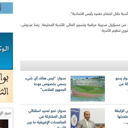
ندية خلال اجتماع حضره رئيس الاتحادية".
ن مسؤول مديرية مراقبة وتسيير المالي للأندية المحترفة، رضا عبدوش،
وى تنظيم الأندية.
وار يدعو
مدوار: "ليس هناك أي شيء
ئة من
رسمي بخصوص عودة
الجمهور للملاعب"
 الرابطة
مدوار: نحو تمديد استثنائي
صور الإ
عتمدتها
لآجال المشاركة في
..
المنافسات الإفريقية ما بين