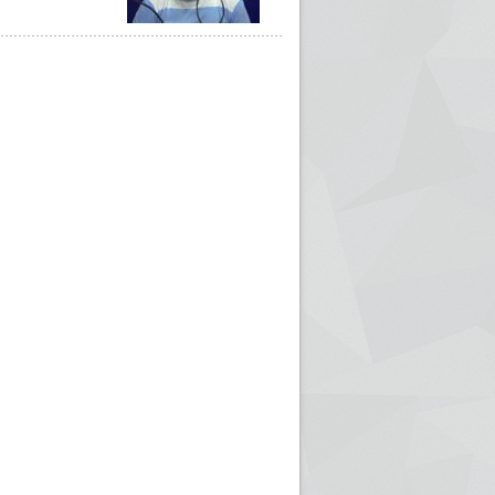
ريم الإذاعة الجزائرية للرياضيين البارالمبيين المتوجين
بالصور... اللقاء الوطني لمديري الإذ
اليات في طوكيو
حول مرافقة وتغطية الإنتخابات المحلية لـ27 نوفمب