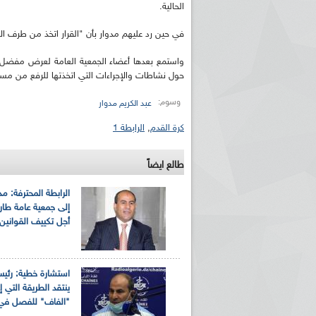
الحالية.
في حين رد عليهم مدوار بأن "القرار اتخذ من طرف الأ
واستمع بعدها أعضاء الجمعية العامة لعرض مفضل م
حول نشاطات والإجراءات التي اتخذتها للرفع من مست
وسوم:
عبد الكريم مدوار
كرة القدم
,
الرابطة 1
طالع ايضاً
الرابطة المحترفة: مد
إلى جمعية عامة طار
أجل تكييف القوانين
استشارة خطية: رئيس
ينتقد الطريقة التي إ
"الفاف" للفصل في.