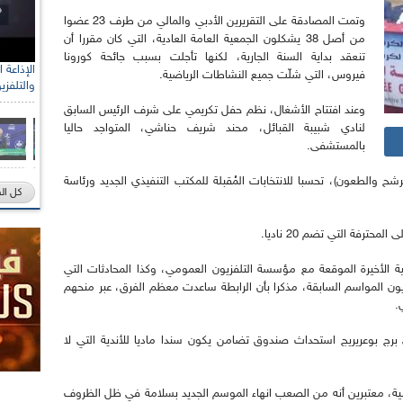
وتمت المصادقة على التقريرين الأدبي والمالي من طرف 23 عضوا
من أصل 38 يشكلون الجمعية العامة العادية، التي كان مقررا أن
تنعقد بداية السنة الجارية، لكنها تأجلت بسبب جائحة كورونا
فيروس، التي شلّت جميع النشاطات الرياضية.
والتلفزي
وعند افتتاح الأشغال، نظم حفل تكريمي على شرف الرئيس السابق
لنادي شبيبة القبائل، محند شريف حناشي، المتواجد حاليا
بالمستشفى.
رشح والطعون)، تحسبا للانتخابات المُقبلة للمكتب التنفيذي الجديد ورئاسة
كل ال
حترفة التي تضم 20 ناديا.
ية الأخيرة الموقعة مع مؤسسة التلفزيون العمومي، وكذا المحادثات التي
مواسم السابقة، مذكرا بأن الرابطة ساعدت معظم الفرق، عبر منحهم
.
برج بوعريريج استحداث صندوق تضامن يكون سندا ماديا للأندية التي لا
طنية، معتبرين أنه من الصعب انهاء الموسم الجديد بسلامة في ظل الظروف