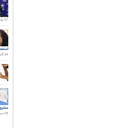
01 يونيو 2021 |
استعم
04 أكتوبر 2020 |
مشروع
03 سبتمبر 2020 |