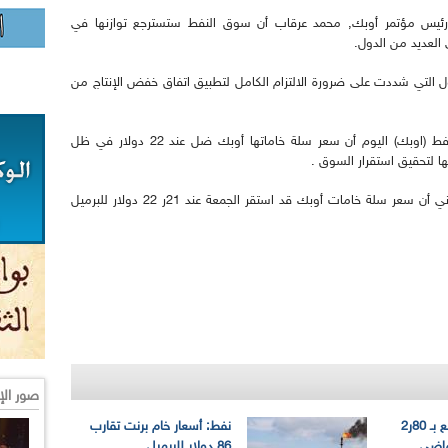
و رئيس مؤتمر أوبك, محمد عرقاب أن سوق النفط ستسترجع توازنها في
ول التي شددت على ضرورة الالتزام الكامل لتطبيق اتفاق خفض الإنتاج من
بالنسبة للأسعار, أفادت منظمة الدول المصدرة للنفط (اوبك) اليوم أن سعر سلة خاماتها أوبك ضل عند 22 دولار في ظل
ا لتحقيق استقرار السوق .
وجاء في بيان للمنظمة نشرته على موقعها الإلكتروني أن سعر سلة خامات أوبك قد استقر الجمعة عند 21ر 22 دولار للبرميل
صور الإ
البترول الجزائري يرتفع بـ 80ر2
نفط: أسعار خام برنت تقارب
ماضي
86 دولار للبرميل