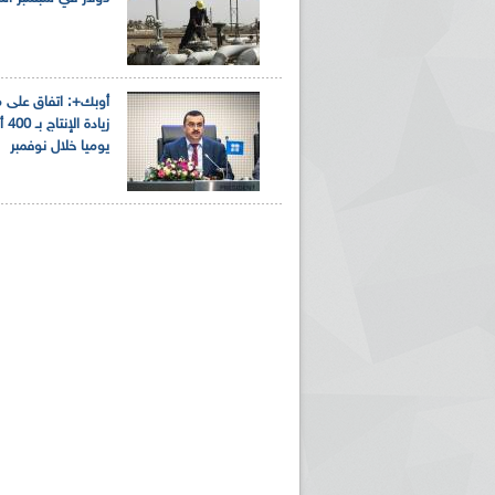
أوبك+: اتفاق على 
زياد
يوميا خلال نوفمبر
ريم الإذاعة الجزائرية للرياضيين البارالمبيين المتوجين
بالصور... اللقاء الوطني لمديري الإذ
اليات في طوكيو
حول مرافقة وتغطية الإنتخابات المحلية لـ27 نوفمب