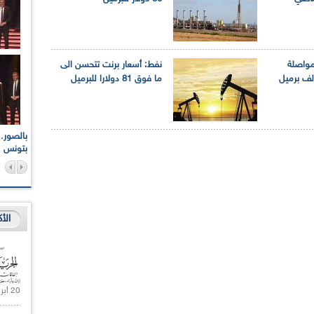
مواصلة
نفط: أسعار برنت تتحسن الى
ة الإنتاج بـ 400 ألف برميل
ما فوق 81 دولارا للبرميل
اعات الوطنية والجهوية
الإذاعة الجزائرية تقف دقيقة صمت ترحما على أرواح شهداء
ر 2021
17 أكتوبر 1961
بتونس
الأ
20 أبريل 2021 |