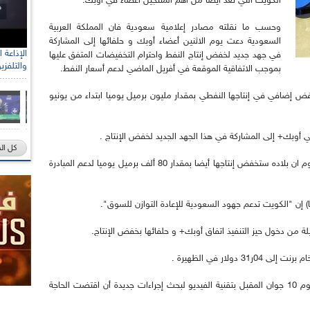
الكويت التي تعد أيضا من أهم المنتجين أعضاء في أوبك.
وحسب ما نقلته مصادر إعلامية سعودية فان المملكة العربية
السعودية دعت يوم الاثنين أعضاء أوبك و حلفائها إلى المشاركة
في جهد جديد لخفض إنتاج النفط واحترام التخفيضات المتفق عليها
والتلفزي
بموجب الاتفاقية الموقعة في أفريل الماضي لدعم أسعار النفط.
فض إضافي في إنتاجها النفطي بمقدار مليون برميل يوميا ابتداء من يونيو
 أوبك+ إلى المشاركة في هذا الجهد الجديد لخفض الإنتاج .
كل ال
من جانبه, قال وزير البترول الكويتي خالد الفاضل اليوم ان بلاده ستخفض إنتاجها أيضا بمقدار 80 ألف برميل يوميا لدعم المبادرة
نا) إن "الكويت تدعم جهود السعودية للإعادة التوازن للسوق".
لة من دخول حيز التنفيذ اتفاق أوبك+ و حلفائها بخفض الإنتاج.
لار في الظهيرة .
و ينتظر أن يعقد أعضاء أوبك و حلفاؤهم لقاء آخر يوم 10 جوان المقبل بتقنية الفيديو لبحث إجراءات جديدة أن اقتضت الحاجة