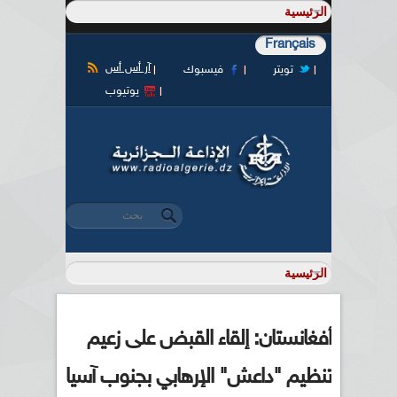
Français
آر أس أس
تويتر
فيسبوك
يوتيوب
‏بحث ‏
استمارة البحث
أفغانستان: إلقاء القبض على زعيم
تنظيم "داعش" الإرهابي بجنوب آسيا