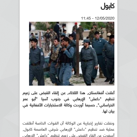
كابول
12/05/2020 - 11:45
أعلنت أفغانستان, هذا الثلاثاء, عن إلقاء القبض على زعيم
تنظيم "داعش" الإرهابي في جنوب آسيا "أبو عمر
الخراساني", حسبما أوردت وكالة الاستخبارات الأفغانية في
بيان لها.
ونقلت تقارير إخبارية عن الوكالة أن القوات الخاصة أطلقت
عملية ضد تنظيم "داعش" الإرهابي شرقي العاصمة كابول,
أسفرت عن إلقاء القبض على زعيم تنظيم "داعش" الإرهابي