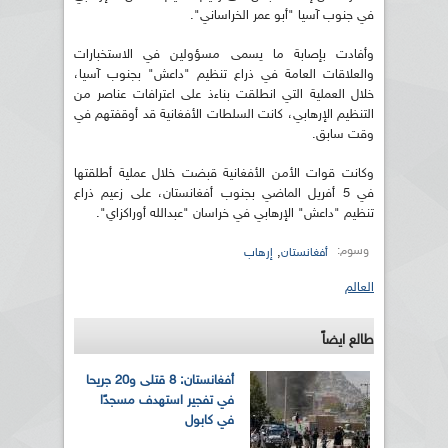
في جنوب آسيا "أبو عمر الخراساني".
وأفادت بإصابة ما يسمى مسؤولين في الاستخبارات
والعلاقات العامة في ذراع تنظيم "داعش" بجنوب آسيا،
خلال العملية التي انطلقت بناءذ على اعترافات عناصر من
التنظيم الإرهابي، كانت السلطات الأفغانية قد أوقفتهم في
وقت سابق.
وكانت قوات الأمن الأفغانية قبضت خلال عملية أطلقتها
في 5 أفريل الماضي بجنوب أفغانستان، على زعيم ذراع
تنظيم "داعش" الإرهابي في خراسان "عبدالله أوراكزاي".
وسوم:
,
أفغانستان
إرهاب
العالم
طالع ايضاً
أفغانستان: 8 قتلى و20 جريحا
في تفجير استهدف مسجدًا
في كابول