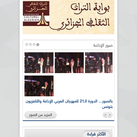
صور الإذاعة
لى أرواح
بالصور... الدورة الـ21 للمهرجان العربي للإذاعة والتلفزيون
بتونس
المزيد من الصور
الأكثر قراءة