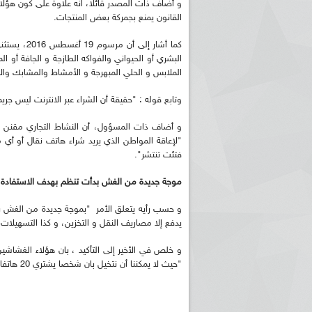
و أضاف ذات المصدر قائلا، انه علاوة على كون هؤلا
القانون يمنع بجمركة بعض المنتجات.
كما أشار إل
البشري أو الحيواني والفواكه الطازجة و الجافة أو ا
الملابس و الحلي المبهرجة و الأمشاط والمشابك والأش
وتابع قوله : "حقيقة أن الشراء عبر الانترنت ليس جر
و أضاف ذات المسؤول، أن النشاط التجاري مقنن وم
"لإعاقة المواطن الذي يريد شراء هاتف نقال أو أ
فتئت تنتشر".
موجة جديدة من الغش بدأت تنظم بهدف الاستفادة م
و حسب رأيه يتعلق الأمر "بموجة جديدة من الغش بد
يدفع إلا مصاريف النقل و التخزين، و كذا التسهيلات 
و خلص في الأخير إلى التأكيد ، بان هؤلاء الغشاشي
"حيث لا يمكننا أن نتخيل بان شخصا يشتري 20 هاتفا نقالا للاستعمال الشخصي، في ظرف سنة و حتى في أقل من شهر".