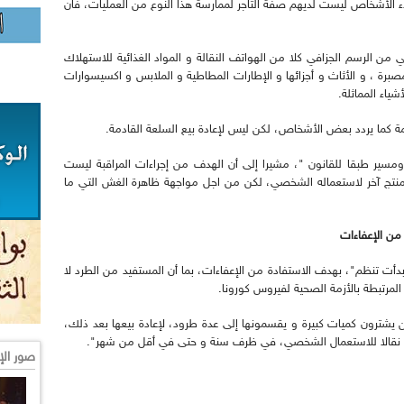
ء الأشخاص ليست لديهم صفة التاجر لممارسة هذا النوع من العمليات، فان
ى أن مرسوم 19 أغسطس 2016، يستثني من الرسم الجزافي كلا من الهواتف النقالة و المواد الغذائية للاستهلاك
لمصبرة ، و الأثاث و أجزائها و الإطارات المطاطية و الملابس و اكسيسوارات
ياء المماثلة.
يمة كما يردد بعض الأشخاص، لكن ليس لإعادة بيع السلعة القادمة.
سير طبقا للقانون "، مشيرا إلى أن الهدف من إجراءات المراقبة ليست
ي منتج آخر لاستعماله الشخصي، لكن من اجل مواجهة ظاهرة الغش التي ما
ن الإعفاءات
أت تنظم"، بهدف الاستفادة من الإعفاءات، بما أن المستفيد من الطرد لا
المرتبطة بالأزمة الصحية لفيروس كورونا.
ن يشترون كميات كبيرة و يقسمونها إلى عدة طرود، لإعادة بيعها بعد ذلك،
صور الإ