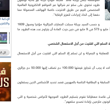
المؤسسة جمال بريكة قائلا "سجلنا مؤخرا حركة غير عادية لوصول
طرود تحتوي على سلع تم شرائها عبر المواقع الالكترونية العالمية
المخصص للبيع عن طريق الانترنت خاصة الهواتف المحمولة مما
دفعنا إلى اتخاذ إجراءات لتعزيز الرقابة".
والتلفزي
و حسب السيد بريكة سجلت الجمارك الجزائرية مؤخرا وصول 1609
طرد من بينها 703 بتاريخ 4 مايو الجاري و 240 في 7 مايو و 573 في 9 مايو في حين جرت العادة أن يتراوح عدد هذه الطرود ما
 إلا السلع التي اقتنيت من أجل الاستعمال الشخصي
كل ال
للمعاينة و الجمركة و لن تسلم إلا السلع التي اقتنيت من أجل الاستعمال
و المعمول به أن قيمة مجموع الطرود للشخص الواحد لا يجب أن تتجاوز قيمتها 100.000 دج تضاف إليها 50.000 دج جزائري
ت السابقة و البطاقية الخاصة بالمهربين قصد تحديد الأشخاص الذين يستغلون
 على قاعدة معطياتنا نقوم بتسليم الطرود الموجهة لأغراض شخصية و التي
كونون ملزمين بإعادة تصدير سلعهم".