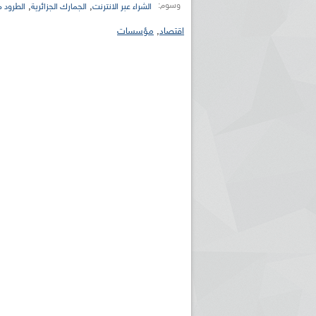
وسوم:
,
,
الشراء عبر الانترنت
الجمارك الجزائرية
الطرود م
اقتصاد
,
مؤسسات
ريم الإذاعة الجزائرية للرياضيين البارالمبيين المتوجين
بالصور... اللقاء الوطني لمديري الإذ
اليات في طوكيو
حول مرافقة وتغطية الإنتخابات المحلية لـ27 نوفمب