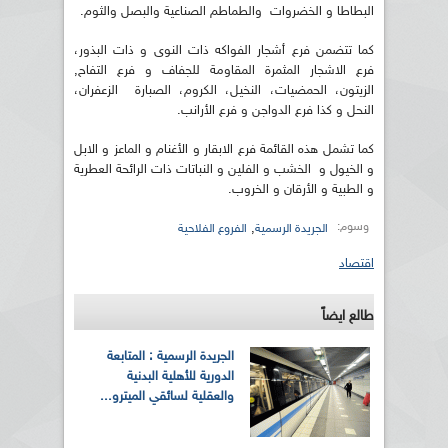
البطاطا و الخضروات والطماطم الصناعية والبصل والثوم.
كما تتضمن فرع أشجار الفواكه ذات النوى و ذات البذور،
فرع الاشجار المثمرة المقاومة للجفاف و فرع التفاح,
الزيتون، الحمضيات، النخيل، الكروم، الصبارة الزعفران،
النحل و كذا فرع الدواجن و فرع الأرانب.
كما تشمل هذه القائمة فرع الابقار و الأغنام و الماعز و الابل
و الخيول و الخشب و الفلين و النباتات ذات الرائحة العطرية
و الطبية و الأرقان و الخروب.
وسوم:
,
الجريدة الرسمية
الفروع الفلاحية
اقتصاد
طالع ايضاً
الجريدة الرسمية : المتابعة
الدورية للأهلية البدنية
والعقلية لسائقي الميترو...