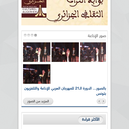
صور الإذاعة
لى أرواح
بالصور... الدورة الـ21 للمهرجان العربي للإذاعة والتلفزيون
بتونس
المزيد من الصور
الأكثر قراءة