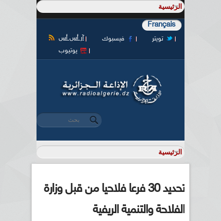
Français
آر أس أس
تويتر
فيسبوك
يوتيوب
‏بحث ‏
استمارة البحث
تحديد 30 فرعا فلاحيا من قبل وزارة
الفلاحة والتنمية الريفية