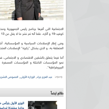
الاجتماعية التي أقرها برنامج رئيس الجمهورية ومخ
كوفيد-19 و آثاره، علما أنه تم نشر ما لا يقل عن 13 نصا يتصل بهذا الجانب.
وفي إطار الإصلاحات السياسية و المؤسساتية، أشار
المتعلقة به، و الذي يشكل "ركيزة" الإصلاحات المتخذ
أما فيما يتعلق بالشقين الاقتصادي و الاجتماعي، فق
نمو المؤسسات الناشئة و المؤسسات المصغرة و ت
البيروقراطية".
وسوم:
,
,
عبد العزيز جراد
الوزارة الأولى
النصوص التشريع
طالع ايضاً
الوزير الأول يترأس 
وزاريا مشتركا لدرا