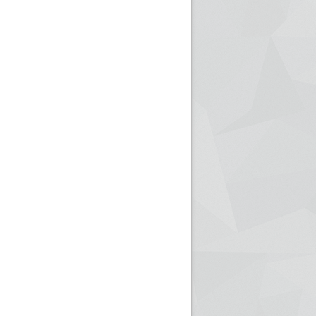
ريم الإذاعة الجزائرية للرياضيين البارالمبيين المتوجين
بالصور... اللقاء الوطني لمديري الإذ
اليات في طوكيو
حول مرافقة وتغطية الإنتخابات المحلية لـ27 نوفمب