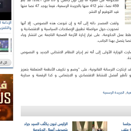
للحكومة في الفترة ما بين أول جانفي و 23 ماي 2021، قد بلغ
459 نصا، نشر 412 منها بالجريدة الرسمية، فيما يوجد 47 نصا منها
قيد التوقيع أو النشر.
ولفت المصدر ذاته إلى أنه و إن تنوعت هذه النصوص، إلا أنها
والتلفزي
تمحورت حول مواصلة تطبيق الإصلاحات السياسية و الاقتصادية و
طط عمل الحكومة، على غرار إدارة الأزمة الصحية الناجمة عن انتشار وباء
ت الوزارة الأولى إلى أنه تم إدراج النظام الانتخابي الجديد و النصوص
ة.
كل ال
د ارتكزت الترسانة القانونية، على "وضع و تكييف الأنظمة المتعلقة بتعزيز
أطير أفضل للنشاط الاقتصادي و الاجتماعي و كذا الرقمنة و محاربة
,
ية
الجريدة الرسمية
مجلسا
الرئيس تبون يكلّف السيد جراد
سة ملف
بتصريف أعمال الحكومة