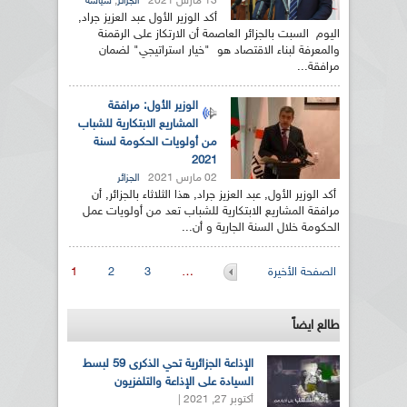
13 مارس 2021
,
الجزائر
سياسة
أكد الوزير الأول عبد العزيز جراد,
اليوم السبت بالجزائر العاصمة أن الارتكاز على الرقمنة
والمعرفة لبناء الاقتصاد هو "خيار استراتيجي" لضمان
مرافقة...
الوزير الأول: مرافقة
المشاريع الابتكارية للشباب
من أولويات الحكومة لسنة
2021
02 مارس 2021
الجزائر
أكد الوزير الأول, عبد العزيز جراد, هذا الثلاثاء بالجزائر, أن
مرافقة المشاريع الابتكارية للشباب تعد من أولويات عمل
الحكومة خلال السنة الجارية و أن...
الصفحات
الصفحة الأخيرة
…
3
2
1
طالع ايضاً
الإذاعة الجزائرية تحي الذكرى 59 لبسط
السيادة على الإذاعة والتلفزيون
أكتوبر 27, 2021 |