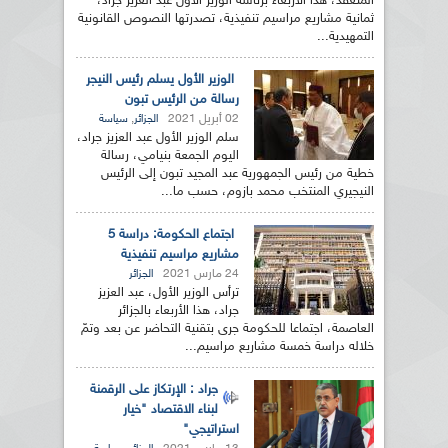
المنعقد، هذا الأربعاء برئاسة الوزير الأول عبد العزيز جراد،
ثمانية مشاريع مراسيم تنفيذية، تصدرتها النصوص القانونية
التمهيدية...
الوزير الأول يسلم رئيس النيجر
رسالة من الرئيس تبون
02 أبريل 2021
,
الجزائر
سياسة
سلم الوزير الأول عبد العزيز جراد،
اليوم الجمعة بنيامي، رسالة
خطية من رئيس الجمهورية عبد المجيد تبون إلى الرئيس
النيجيري المنتخب محمد بازوم، حسب ما...
اجتماع الحكومة: دراسة 5
مشاريع مراسيم تنفيذية
24 مارس 2021
الجزائر
ترأس الوزير الأول، عبد العزيز
جراد، هذا الأربعاء بالجزائر
العاصمة، اجتماعا للحكومة جرى بتقنية التحاضر عن بعد وتمّ
خلاله دراسة خمسة مشاريع مراسيم...
جراد : الإرتكاز على الرقمنة
لبناء الاقتصاد "خيار
استراتيجي"