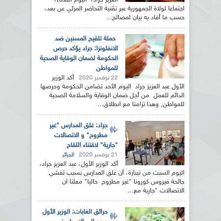
العزيز جراد، اليوم الثلاثاء،
اجتماعا لولاة الجمهورية عبر تقنية التحاضر المرئي عن بعد،
حسب ما أفاد به بيان لمصالح...
حملة تلقيح المسنين ضد
الانفلونزا: جراد يؤكد حرص
الحكومة لضمان الوقاية الصحية
للمواطن
أكد الوزير
22 نوفمبر 2020
الأول عبد العزيز جراد اليوم الأحد تضامن الحكومة وحرصها
الدائم للعمل من أجل ضمان الوقاية والسلامة الصحية
للمواطن, وهذا تزامنا مع انطلاق...
جراد: غلق المدارس "غير
مطروح" و الاتصالات
"جارية" لاقتناء اللقاح
21 نوفمبر 2020
الجزائر
أكد الوزير الأول، عبد العزيز جراد،
اليوم السبت من تيبازة، أن غلق المدارس بسبب تفشي
جائحة فيروس كورونا "غير مطروح حاليا" معلنا ان
الاتصالات "جارية مع...
حرائق الغابات: الوزير الأول