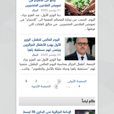
يدعو الى الاسراع في
تعويض الفلاحين المتضررين
21 نوفمبر 2020
الجزائر
دعا الوزير الأول، عبد العزيز جراد،
اليوم السبت من تيبازة المصالح المعنية الى "الاسراع" في
تعويض الفلاحين المتضررين من حرائق الغابات التي
عرفتها...
اليوم العالمي للطفل: الوزير
الأول يهنئ الأطفال الجزائريين
ويتمنى لهم مستقبلا زاهرا
20 نوفمبر 2020
الجزائر
هنأ الوزير الأول عبد العزيز جراد
الجمعة, أطفال الجزائر بمناسبة اليوم العالمي للطفل, متمنيا
لهم "مستقبلا زاهرا وحياة مليئة بالأمل والطموح". وكتب...
الصفحات
الصفحة الأولى
…
2
3
4
…
الصفحة الأخيرة
طالع ايضاً
الإذاعة الجزائرية تحي الذكرى 59 لبسط