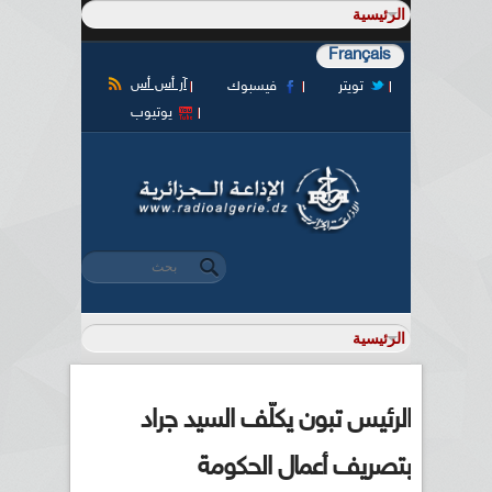
Français
آر أس أس
تويتر
فيسبوك
يوتيوب
‏بحث ‏
استمارة البحث
الرئيس تبون يكلّف السيد جراد
بتصريف أعمال الحكومة