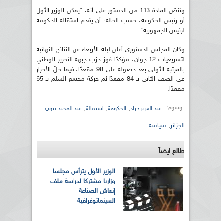
وتنصّ المادة 113 من الدستور على أنه: "يمكن الوزير الأول
أو رئيس الحكومة، حسب الحالة، أن يقدم استقالة الحكومة
لرئيس الجمهورية".
وكان المجلس الدستوري أعلن ليلة الأربعاء عن النتائج النهائية
لتشريعيات 12 جوان، مؤكدًا فوز حزب جبهة التحرير الوطني
بالمرتبة الأولى بعد حصوله على 98 مقعدًا، فيما حلّ الأحرار
في الصف الثاني بـ 84 مقعدًا ثم حركة مجتمع السلم بـ 65
مقعدًا.
وسوم:
,
,
,
عبد العزيز جراد
الحكومة
استقالة
عبد المجيد تبون
الجزائر
,
سياسة
طالع ايضاً
الوزير الأول يترأس مجلسا
وزاريا مشتركا لدراسة ملف
إنعاش الصناعة
السينماتوغرافية