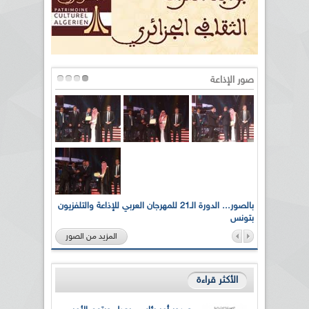
صور الإذاعة
لى أرواح
بالصور... الدورة الـ21 للمهرجان العربي للإذاعة والتلفزيون
بتونس
المزيد من الصور
الأكثر قراءة