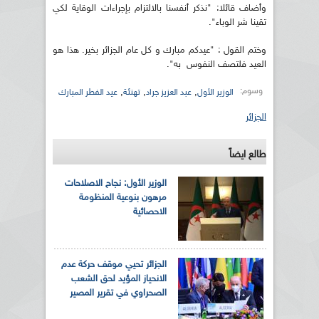
وأضاف قائلا: "نذكر أنفسنا بالالتزام بإجراءات الوقاية لكي
تقينا شر الوباء".
وختم القول : "عيدكم مبارك و كل عام الجزائر بخير. هذا هو
العيد فلتصف النفوس به".
وسوم:
,
,
,
الوزير الأول
عبد العزيز جراد
تهنئة
عيد الفطر المبارك
الجزائر
طالع ايضاً
الوزير الأول: نجاح الاصلاحات
مرهون بنوعية المنظومة
الاحصائية
الجزائر تحيي موقف حركة عدم
الانحياز المؤيد لحق الشعب
الصحراوي في تقرير المصير