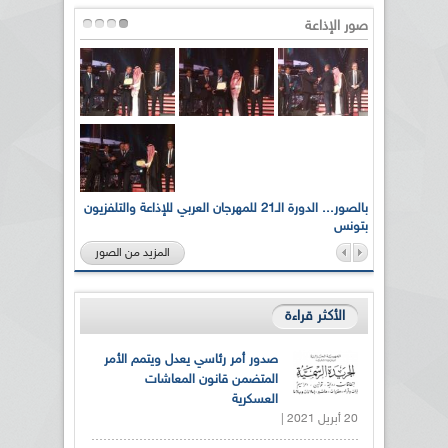
صور الإذاعة
لى أرواح
بالصور... الدورة الـ21 للمهرجان العربي للإذاعة والتلفزيون
بتونس
المزيد من الصور
الأكثر قراءة
صدور أمر رئاسي يعدل ويتمم الأمر
المتضمن قانون المعاشات
العسكرية
20 أبريل 2021 |