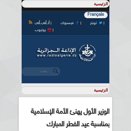
Français
آر أس أس
تويتر
فيسبوك
يوتيوب
‏بحث ‏
استمارة البحث
الوزير الأول يهنئ الأمة الإسلامية
بمناسبة عيد الفطر المبارك