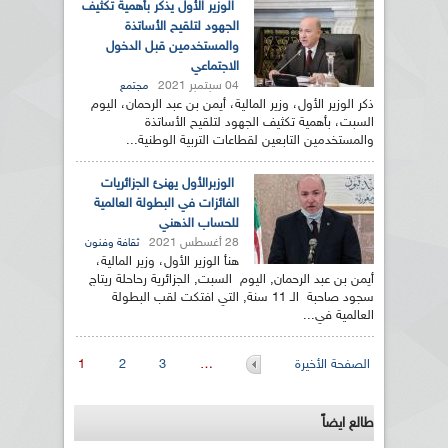
الوزير الأول يذكر بأهمية تكثيف
الجهود لتلقيح الأساتذة
والمستخدمين قبل الدخول
الاجتماعي
04 سبتمبر 2021
مجتمع
ذكر الوزير الأول، وزير المالية، أيمن بن عبد الرحمان، اليوم
السبت، بأهمية تكثيف الجهود لتلقيح الأساتذة
والمستخدمين التابعين لقطاعات التربية الوطنية...
الوزبرالأول يهنئ الجزائريات
الفائزات في البطولة العالمية
للحساب الذهني
28 أغسطس 2021
ثقافة وفنون
هنأ الوزير الأول، وزير المالية،
أيمن بن عبد الرحمان, اليوم السبت, الجزائرية رحاحلة ريتاج
سجود صاحبة الـ 11 سنة, التي افتكت لقب البطولة
العالمية في...
الصفحات
الصفحة الأخيرة
…
3
2
1
طالع ايضاً