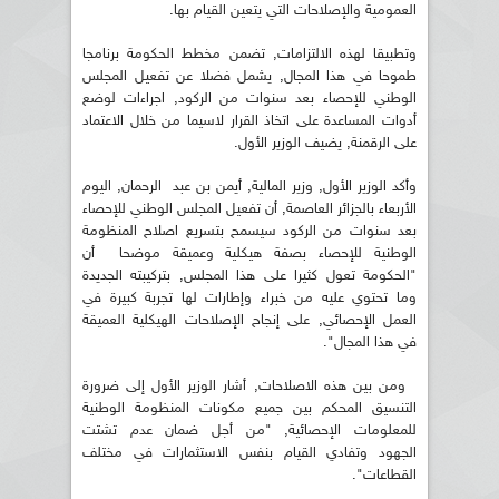
العمومية والإصلاحات التي يتعين القيام بها.
وتطبيقا لهذه الالتزامات, تضمن مخطط الحكومة برنامجا
طموحا في هذا المجال, يشمل فضلا عن تفعيل المجلس
الوطني للإحصاء بعد سنوات من الركود, اجراءات لوضع
أدوات المساعدة على اتخاذ القرار لاسيما من خلال الاعتماد
على الرقمنة, يضيف الوزير الأول.
وأكد الوزير الأول, وزير المالية, أيمن بن عبد الرحمان, اليوم
الأربعاء بالجزائر العاصمة, أن تفعيل المجلس الوطني للإحصاء
بعد سنوات من الركود سيسمح بتسريع اصلاح المنظومة
الوطنية للإحصاء بصفة هيكلية وعميقة موضحا أن
"الحكومة تعول كثيرا على هذا المجلس, بتركيبته الجديدة
وما تحتوي عليه من خبراء وإطارات لها تجربة كبيرة في
العمل الإحصائي, على إنجاح الإصلاحات الهيكلية العميقة
في هذا المجال".
ومن بين هذه الاصلاحات, أشار الوزير الأول إلى ضرورة
التنسيق المحكم بين جميع مكونات المنظومة الوطنية
للمعلومات الإحصائية, "من أجل ضمان عدم تشتت
الجهود وتفادي القيام بنفس الاستثمارات في مختلف
القطاعات".