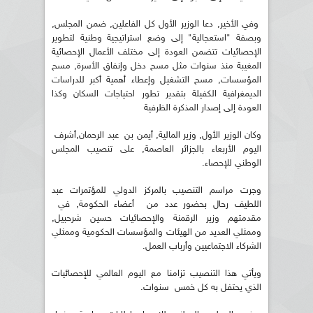
وفي الأخير, دعا الوزير الأول كل الفاعلين, ضمن المجلس,
وبصفة "استعجالية" إلى وضع استراتيجية وطنية لتطوير
الإحصائيات تتضمن العودة إلى مختلف الأعمال الإحصائية
المغيبة منذ سنوات مثل مسح دخل وإنفاق الأسرة, مسح
المؤسسات, مسح التشغيل وإعطاء أهمية أكبر للدراسات
الديمغرافية الكفيلة بتقدير تطور احتياجات السكان وكذا
العودة إلى إصدار المذكرة الظرفية
وكان الوزير الأول, وزير المالية, أيمن بن عبد الرحمان,أشرف
اليوم الأربعاء بالجزائر العاصمة, على تنصيب المجلس
الوطني للإحصاء.
وجرت مراسم التنصيب بالمركز الدولي للمؤتمرات عبد
اللطيف رحال بحضور عدد من أعضاء الحكومة, في
مقدمتهم وزير الرقمنة والإحصائيات حسين شرحبيل,
وممثلي العديد من الهيئات والمؤسسات الحكومية وممثلي
الشركاء الاجتماعيين وأرباب العمل.
ويأتي هذا التنصيب تزامنا مع اليوم العالمي للإحصائيات
الذي يحتفل به كل خمس سنوات.