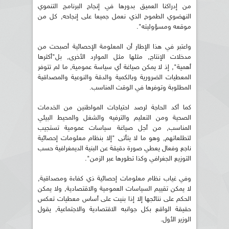
من إدراكنا العميق بدورها في إنجاح البرنامج التنموي
النهضوي الطموح الذي نعمل جميعا على إنجاحه, كل من
موقعه ومسؤوليته".
واعتبر في هذا الإطار أن المعلومة الإحصائية أصبحت من
مدخلات الإنتاج, مثلها مثل الموارد الأخرى, بل"أكثرها
أهمية", إذ لا يمكن صياغة أي سياسة عمومية, ما لم تتوفر
المعطيات الضرورية وبالكمية والدقة والنوعية والمصداقية
المطلوبة وتوفرها في الوقت المناسب.
كما أكد الحاجة لرصد احتياجات المواطنين من الخدمات
الصحية ومن التعليم والترفيه والشغل والمحيط البيئي
المناسب, من أجل صياغة سياسات عمومية تستجيب
لتطلعاتهم, وهو ما لا يتأتى "إلا بنظام معلومات إحصائية
ناجع وفعال يعطي صورة دقيقة عن البنية الديمغرافية حسب
التوزيع الجغرافي وكذا تطورها عبر الزمن".
وفي غياب نظام معلومات إحصائية ذي كفاءة ومصداقية,
لا يمكن تقييم السياسات العمومية والاقتصادية, ولا يمكن
الحكم على نتائجها إلا إذا بنيت على أساس معطيات تعكس
حقيقة الواقع بكل جوانبه الاقتصادية والاجتماعية, يقول
الوزير الأول.