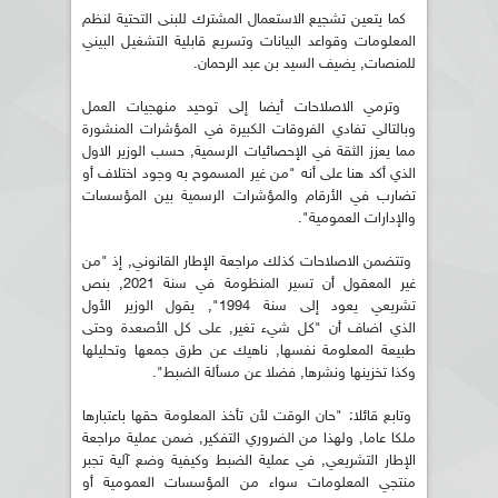
كما يتعين تشجيع الاستعمال المشترك للبنى التحتية لنظم
المعلومات وقواعد البيانات وتسريع قابلية التشغيل البيني
للمنصات, يضيف السيد بن عبد الرحمان.
وترمي الاصلاحات أيضا إلى توحيد منهجيات العمل
وبالتالي تفادي الفروقات الكبيرة في المؤشرات المنشورة
مما يعزز الثقة في الإحصائيات الرسمية, حسب الوزير الاول
الذي أكد هنا على أنه "من غير المسموح به وجود اختلاف أو
تضارب في الأرقام والمؤشرات الرسمية بين المؤسسات
والإدارات العمومية".
وتتضمن الاصلاحات كذلك مراجعة الإطار القانوني, إذ "من
غير المعقول أن تسير المنظومة في سنة 2021, بنص
تشريعي يعود إلى سنة 1994", يقول الوزير الأول
الذي اضاف أن "كل شيء تغير, على كل الأصعدة وحتى
طبيعة المعلومة نفسها, ناهيك عن طرق جمعها وتحليلها
وكذا تخزينها ونشرها, فضلا عن مسألة الضبط".
وتابع قائلا: "حان الوقت لأن تأخذ المعلومة حقها باعتبارها
ملكا عاما, ولهذا من الضروري التفكير, ضمن عملية مراجعة
الإطار التشريعي, في عملية الضبط وكيفية وضع آلية تجبر
منتجي المعلومات سواء من المؤسسات العمومية أو