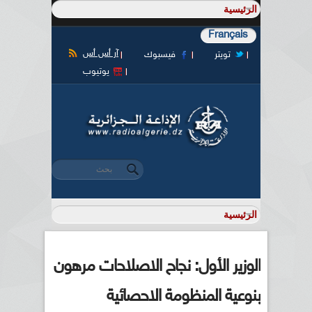
Français
آر أس أس
تويتر
فيسبوك
يوتيوب
‏بحث ‏
استمارة البحث
الوزير الأول: نجاح الاصلاحات مرهون
بنوعية المنظومة الاحصائية