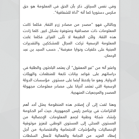
وفي نفس السياق, ذكر بأن الحق في المعلومة هو حق
مكرس دستوريا كما أنه "أداة للشفافية".
وبالتالي فهو "مصدر من مصادر زرع الثقة, فكلما كانت
المعلومات ذات مصداقية ومتوفرة بشكل كبير, كلما زادت
هذه الثقة. ولأن الطبيعة لا تأبى الفراغ, فكلما غابت
المعلومة الرسمية تركت المجال للمشككين والتقديرات
المبنية على خلفيات ونوايا مغرضة", حسب السيد بن عبد
الرحمان.
واعتبر أنه من "غير المعقول" أن يعتمد الباحثون والطلبة في
دراساتهم على قواعد بيانات تابعة للمنظمات والهيئات
الدولية, وهو ما يلاحظ أيضا على مستوى مؤسسات الدولة
الرسمية التي تعتمد أحيانا على مصادر معلومات مجهولة
المصدر والمرجعيات المنهجية.
وهنا لفت إلى أن إصلاح هذه المنظومة يمثل أحد أهم
الالتزامات في برنامج رئيس الجمهورية, حيث أمر الحكومة
بإنشاء شبكة وطنية لجمع المعلومات الإحصائية من
المستوى المحلي إلى المستوى الوطني لتعزيز موثوقية
الإحصائيات والمؤشرات الاجتماعية والاقتصادية من أجل
إعطاء المزيد من النجاعة والفعالية لأعمال السلطات