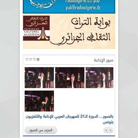
صور الإذاعة
لى أرواح
بالصور... الدورة الـ21 للمهرجان العربي للإذاعة والتلفزيون
بتونس
المزيد من الصور