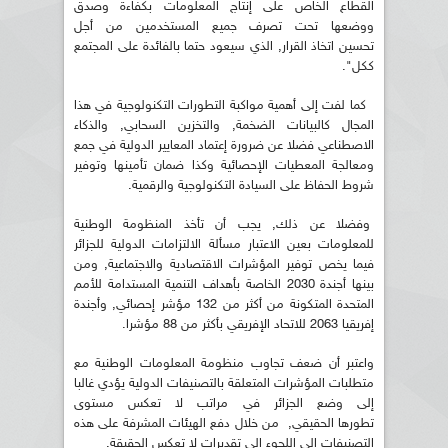
القطاع الخاص على إنتاج المعلومات بكفاءة وصدق
ووضعها تحت تصرف جميع المستخدمين من أجل
تحسين اتخاذ القرار, الذي سيعود حتما بالفائدة على المجتمع
ككل".
كما لفت إلى أهمية مواكبة التطورات التكنولوجية في هذا
المجال كالبيانات الضخمة, والتخزين السحابي, والذكاء
الاصطناعي فضلا عن ضرورة إعتماد المعايير الدولية في جمع
ومعالجة المعطيات الإحصائية وكذا ضمان تأمينها وتوفير
شروط الحفاظ على السيادة التكنولوجية والرقمية.
وفضلا عن ذلك, يجب أن تأخذ المنظومة الوطنية
للمعلومات بعين الاعتبار مسألة الالتزامات الدولية للجزائر
فيما يخص توفير المؤشرات الاقتصادية والاجتماعية, ومن
بينها أجندة 2030 الخاصة بأهداف التنمية المستدامة للأمم
المتحدة المتكونة من أكثر من 132 مؤشر إحصائي, وأجندة
إفريقيا 2063 للاتحاد الإفريقي بأكثر من 88 مؤشرا.
واعتبر أن ضعف تجاوب منظومة المعلومات الوطنية مع
متطلبات المؤشرات المتعلقة بالتصنيفات الدولية يؤدي غالبا
إلى وضع الجزائر في مراتب لا تعكس مستوى
تطورها الحقيقي, من خلال دفع الهيئات المشرفة على هذه
التصنيفات إلى اللجوء إلى تقديرات لا تعكس الحقيقة.