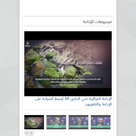
فيديوهات الإذاعة
رئيس اللجنة الوطنية الجزائرية للتضامن مع الشعب
الإذاعة الجزائرية تحي الذكرى 59 لبسط السيادة على
الإذاعة والتلفزيون
الصحراوي السيد سعيد العياشي