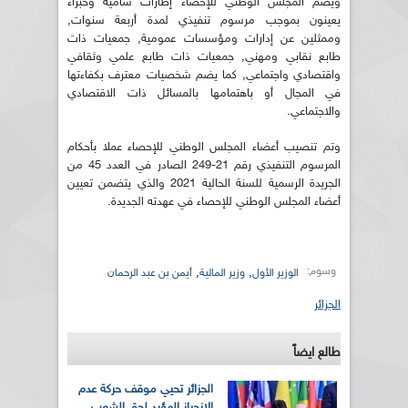
ويضم المجلس الوطني للإحصاء إطارات سامية وخبراء
يعينون بموجب مرسوم تنفيذي لمدة أربعة سنوات,
وممثلين عن إدارات ومؤسسات عمومية, جمعيات ذات
طابع نقابي ومهني, جمعيات ذات طابع علمي وثقافي
واقتصادي واجتماعي, كما يضم شخصيات معترف بكفاءتها
في المجال أو باهتمامها بالمسائل ذات الاقتصادي
والاجتماعي.
وتم تنصيب أعضاء المجلس الوطني للإحصاء عملا بأحكام
المرسوم التنفيذي رقم 21-249 الصادر في العدد 45 من
الجريدة الرسمية للسنة الحالية 2021 والذي يتضمن تعيين
أعضاء المجلس الوطني للإحصاء في عهدته الجديدة.
وسوم:
,
,
الوزير الأول
وزير المالية
أيمن بن عبد الرحمان
الجزائر
طالع ايضاً
الجزائر تحيي موقف حركة عدم
الانحياز المؤيد لحق الشعب