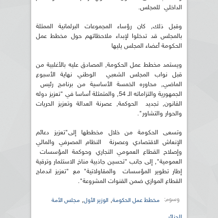
الداخلي للمجلس.
وقبل ذلك, كان رؤساء المجموعات البرلمانية الممثلة
بالمجلس قد تدخلوا لإبداء ملاحظاتهم حول مخطط عمل
الحكومة أعضاء المجلس يليها
ويستمد مخطط عمل الحكومة, المصادق عليه بالأغلبية من
قبل نواب المجلس الشعبي الوطني نهاية الأسبوع
الماضي, محاوره الخمسة الأساسية من برنامج رئيس
الجمهورية والتزاماته الـ 54, والمتمثلة أساسا في "تعزيز دوله
القانون, تجديد الحوكمة, عصرنة العدالة وتعزيز الحريات
والحوار والتشاور".
وتسعى الحكومة من خلال مخططها إلى"تعزيز دعائم
الإنعاش الاقتصادي وعصرنة النظام المصرفي والمالي
وإصلاح القطاع العمومي التجاري وحوكمة المؤسسات
العمومية", إلى جانب "تحسين جاذبية مناخ الاستثمار وترقية
إطار تطوير المؤسسات والمقاولاتية" مع "تعزيز اندماج
القطاع الموازي ضمن القنوات المشروعة".
وسوم:
,
,
مخطط عمل الحكومة
الوزير الأول
مجلس الأمة
الجزائر