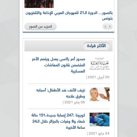
لى أرواح
بالصور... الدورة الـ21 للمهرجان العربي للإذاعة والتلفزيون
بتونس
المزيد من الصور
الأكثر قراءة
صدور أمر رئاسي يعدل ويتمم الأمر
المتضمن قانون المعاشات
العسكرية
20 أبريل 2021 |
نزيف الأنف عند الأطفال: أسبابه
وطرق علاجه
05 يناير 2021 |
كورونا :247 إصابة جديدة،151 حالة
شفاء و8 وفيات بالجزائر خلال الـ24
ساعة الأخيرة
24 مايو 2021 |