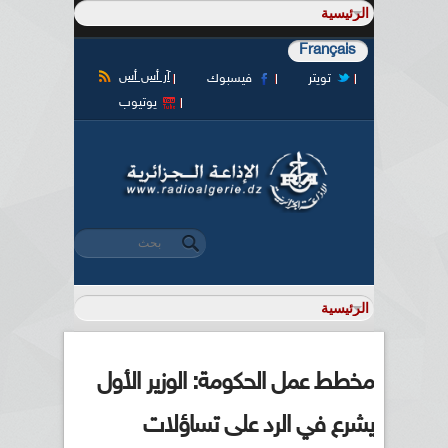
Français
آر أس أس
تويتر
فيسبوك
يوتيوب
‏بحث ‏
استمارة البحث
مخطط عمل الحكومة: الوزير الأول
يشرع في الرد على تساؤلات