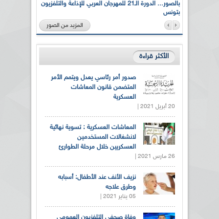
لى أرواح
بالصور... الدورة الـ21 للمهرجان العربي للإذاعة والتلفزيون
بتونس
المزيد من الصور
الأكثر قراءة
صدور أمر رئاسي يعدل ويتمم الأمر
المتضمن قانون المعاشات
العسكرية
20 أبريل 2021 |
المعاشات العسكرية : تسوية نهائية
لانشغالات المستخدمين
العسكريين خلال مرحلة الطوارئ
26 مارس 2021 |
نزيف الأنف عند الأطفال: أسبابه
وطرق علاجه
05 يناير 2021 |
وفاة صحفي التلفزيون العمومي