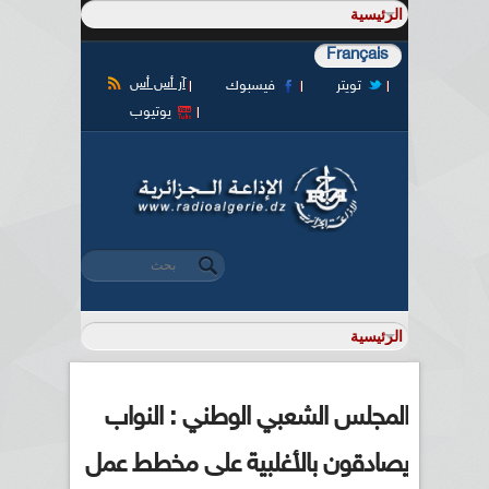
Français
آر أس أس
تويتر
فيسبوك
يوتيوب
‏بحث ‏
استمارة البحث
المجلس الشعبي الوطني : النواب
يصادقون بالأغلبية على مخطط عمل