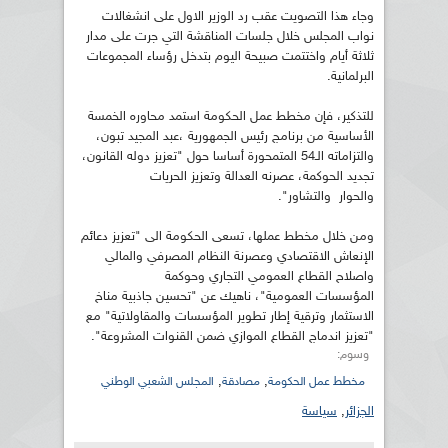
وجاء هذا التصويت عقب رد الوزير الاول على انشغالات
نواب المجلس خلال جلسات المناقشة التي جرت على مدار
ثلاثة أيام واختتمت صبيحة اليوم بتدخل رؤساء المجموعات
البرلمانية.
للتذكير، فإن مخطط عمل الحكومة استمد محاوره الخمسة
الأساسية من برنامج رئيس الجمهورية ،عبد المجيد تبون،
والتزاماته الـ54 المتمحورة أساسا حول "تعزيز دوله القانون،
تجديد الحوكمة، عصرنه العدالة وتعزيز الحريات
والحوار والتشاور".
ومن خلال مخطط عملها، تسعى الحكومة الى "تعزيز دعائم
الإنعاش الاقتصادي وعصرنة النظام المصرفي والمالي
واصلاح القطاع العمومي التجاري وحوكمة
المؤسسات العمومية"، ناهيك عن "تحسين جاذبية مناخ
الاستثمار وترقية إطار تطوير المؤسسات والمقاولاتية" مع
"تعزيز اندماج القطاع الموازي ضمن القنوات المشروعة".
وسوم:
,
,
مخطط عمل الحكومة
مصادقة
المجلس الشعبي الوطني
الجزائر
,
سياسة