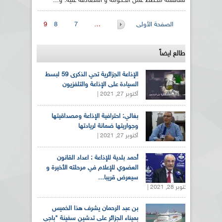
لمناقشة مخطط عمل الحكومة و المصادقة عليه. و...
الصفحات
الصفحة الأولى
…
7
8
9
طالع ايضاً
الإذاعة الجزائرية تحي الذكرى 59 لبسط
السيادة على الإذاعة والتلفزيون
أكتوبر 27, 2021 |
بغالي: احترافية الإذاعة ومصداقيتها
وجواريتها ضمانة لريادتها
أكتوبر 27, 2021 |
أحمد بلدية للإذاعة : اعداد القانون
العضوي للإعلام في مرحلته الأخيرة و
سيعرض قريبا...
أكتوبر 28, 2021 |
بن عبد الرحمان يشرف هذا الخميس
بميناء الجزائر على تدشين سفينة "باجي