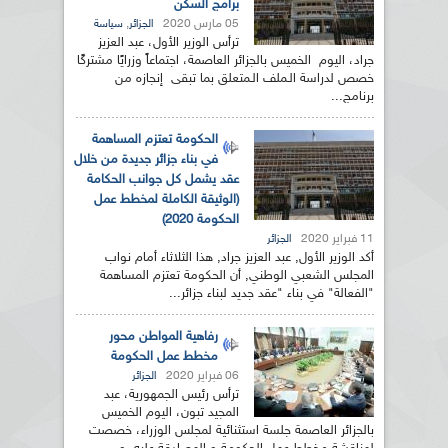
برامج السكن
05 مارس 2020
,
الجزائر
سياسة
ترأس الوزير الأول، عبد العزيز
جراد، اليوم الخميس بالجزائر العاصمة، اجتماعاً وزرايًا مشتركًا
خصص لدراسة الـملف الـمتعلق بما تبقى إنجازه من
برنامج...
الحكومة تعتزم المساهمة
في بناء جزائر جديدة من خلال
عقد يشمل كل جوانب الحكامة
(الوثيقة الكاملة لمخطط عمل
الحكومة 2020)
11 فبراير 2020
الجزائر
أكد الوزير الأول, عبد العزيز جراد, هذا الثلاثاء أمام نواب
المجلس الشعبي الوطني, أن الحكومة تعتزم المساهمة
"الفعالة" في بناء "عقد جديد لبناء جزائر...
رفاهية المواطن محور
مخطط عمل الحكومة
06 فبراير 2020
الجزائر
ترأس رئيس الجمهورية، عبد
المجيد تبون، اليوم الخميس
بالجزائر العاصمة جلسة استثنائية لمجلس الوزراء، خصصت