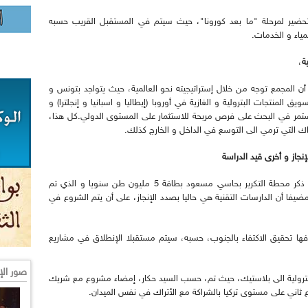
ضير لمرحلة "ما بعد كورونا"، حيث سيتم في المستقبل القريب حسبه
مياء و الخدمات.
ة
،
 المجمع توجه من خلال إستراتيجيته نحو العالمية، حيث يتواجد بتونس و
 المنتجات البترولية و الغازية في أوروبا (إيطاليا و اسبانيا و إنجلترا) و
يستمر في البحث على فرص مربحة للاستثمار على المستوى الدولي.كل هذا،
اك التي ترمي الى التوسع في الداخل و الخارج كذلك.
إنجاز و أخرى قيد الدراسة
و بخصوص المشاريع الأولوية في البيتروكيماويات، ذكر محطة التكرير بحاسي مسعود بطاقة 5 مليون طن سنويا و الذي تم
 مضيفا أن الدارسات التقنية هي حاليا بصدد الإنجاز، على أن يتم الشروع في
ها تحقيق الاكتفاء بالجنوب، حسبه، سيتم مستقبلا الإنطلاق في مشاريع
صور الإ
البترولية الى بلاستيك، حيث تم، حسب السيد حكار، إمضاء مشروع مع شريك
ثاني على مستوى تركيا بالشراكة مع الأتراك في نفس الميدان.