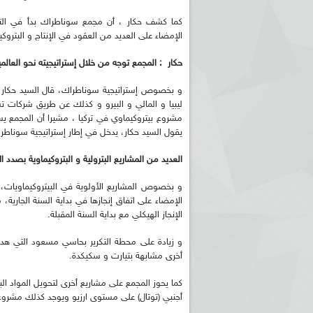
كما كشف حكار ، أن مجمع سوناطراك بدأ في التح
الإمضاء على العديد من العقود في الإنتاج و البتروكي
حكار : المجمع توجه من خلال إستراتيجيته نحو العالمي
و بخصوص إستراتيجية سوناطراك، قال السيد حكار أن
ليبيا و المالي و البيرو و كذلك عن طريق شركات تسويق
مشروع بيتروكيماوي في تركيا ، مشيرا أن المجمع 
يقول السيد حكار، يدخل في إطار إستراتيجية سوناطر
العديد من المشاريع البترولية و البتروكيماوية بصدد ال
الإمضاء على اتفاق إنجازها في بداية السنة الجارية،
الإنجاز الهيكلي مع بداية السنة المقبلة.
و زيادة على محطة التكرير بحاسي مسعود التي هدف
أخرى مشابهة بتيارت و سكيكدة.
كما يحوز المجمع على مشاريع أخرى لتحويل المواد 
أجنبي (توتال) على مستوى ارزيو ويوجد كذلك مشروع 