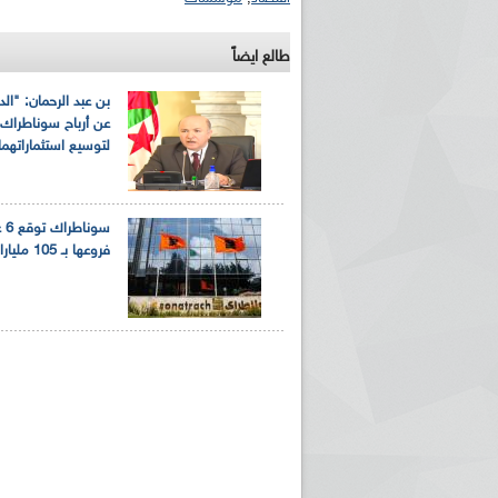
طالع ايضاً
بن عبد الرحمان: "الد
عن أرباح سوناطراك 
لتوسيع استثماراتهما.
سون
فروعها بـ 105 مليارات دينار