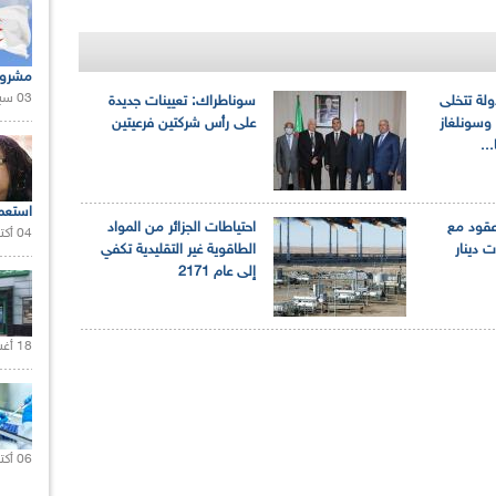
مشروع
03 سبتمبر 2020 |
ولة تتخلى
سوناطراك: تعيينات جديدة
وسونلغاز
على رأس شركتين فرعيتين
..
استعم
اطراك توقع 6 عقود مع
احتياطات الجزائر من المواد
04 أكتوبر 2020 |
الطاقوية غير التقليدية تكفي
إلى عام 2171
18 أغسطس 2020 |
06 أكتوبر 2021 |