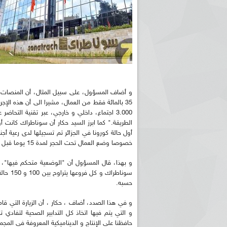
و أضاف المسؤول، على سبيل المثال، أن المنصات ال
35 بالمائة فقط من العمال، مشيرا الى أن هذه الإج
3.000 اجتماع، داخلي و خارجي، عبر تقنية التحا
الطريقة." كما ابرز السيد حكار أن سوناطراك كانت أ
أول حالة كورونا في الجزائر تم تسجيلها لدى رعية أج
خصوصا وضع العمال تحت الحجر لمدة 15 يوما قبل الشروع في العمل في أي موقع، زيادة على دعمهم بكل وسائل الوقاية.
و بهذا، قال المسؤول أن "الوضعية متحكم فيها"، 
حسبه.
و في هذا الصدد، أضاف ، حكار ، أن الزيارة التي قا
و التي يتم فيها اتخاذ كل التدابير الصحية لتفاد
حافظنا على الإنتاج و الديناميكية المعروفة في المجم