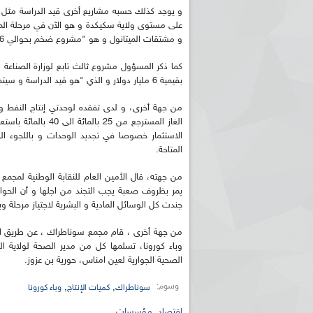
و يوجد كذلك حسبه مشاريع أخرى قيد الدراسة مثل 
و مشتقات الميتانول و هو "مشروع ضخم بحوالي 6 مليار دولار هو قيد الدراسة و المشاورات مع شريك ثاني".
كما ذكر المسؤول مشروع ثالث تابع لوزارة الصناع
بقيمية 6 مليار دولار و الذي "هو قيد الدراسة و سيتم قبل نهاية السنة الإمضاء مع شريك لمباشرة إنجازه".
من جهة أخرى، و لدى تفقده لوحدتي إنتاج النفط و
الغاز المسترجع من 
ريم الإذاعة الجزائرية للرياضيين البارالمبيين المتوجين
بالصور... اللقاء الوطني لمديري الإذ
الاستثمار خصوصا في تجديد الوحدات و باللجوء الى
اليات في طوكيو
حول مرافقة وتغطية الإنتخابات المحلية لـ27 نوفمب
المتاحة.
من جهته، قال الأمين العام للنقابة الوطنية لمجمع 
يمر بظروف صعبة يجب التجند من اجلها و أن الحوار ه
جندت كل الوسائل المادية و البشرية لاجتياز مرحلة وبا
من جهة أخرى ، قام مجمع سوناطراك ، عن طريق الس
وباء كورونا، تسلمها كل من مدير الصحة لولاية ا
الصحية الجوارية لعين امناس، حورية بن عزوز.
وسوم:
,
,
سوناطراك
كميات الإنتاج
وباء كورونا
اقتصاد
,
مؤسسات