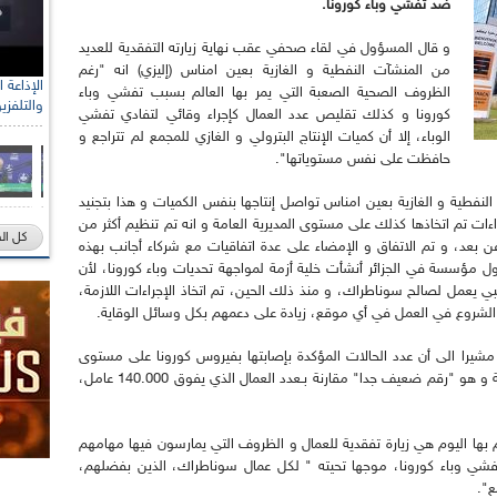
ضد تفشي وباء كورونا.
و قال المسؤول في لقاء صحفي عقب نهاية زيارته التفقدية للعديد
من المنشآت النفطية و الغازية بعين امناس (إليزي) انه "رغم
الظروف الصحية الصعبة التي يمر بها العالم بسبب تفشي وباء
والتلفزي
كورونا و كذلك تقليص عدد العمال كإجراء وقائي لتفادي تفشي
الوباء، إلا أن كميات الإنتاج البترولي و الغازي للمجمع لم تتراجع و
حافظت على نفس مستوياتها".
نفطية و الغازية بعين امناس تواصل إنتاجها بنفس الكميات و هذا بتجنيد
راءات تم اتخاذها كذلك على مستوى المديرية العامة و انه تم تنظيم أكثر من
كل ال
ضر عن بعد، و تم الاتفاق و الإمضاء على عدة اتفاقيات مع شركاء أجانب بهذه
ول مؤسسة في الجزائر أنشأت خلية أزمة لمواجهة تحديات وباء كورونا، لأن
نبي يعمل لصالح سوناطراك، و منذ ذلك الحين، تم اتخاذ الإجراءات اللازمة،
مشيرا الى أن عدد الحالات المؤكدة بإصابتها بفيروس كورونا على مستوى
سوناطراك و كل فروعها يتراوح بين 100 و 150 حالة و هو "رقم ضعيف جدا" مقارنة بـعدد العمال الذي يفوق 140.000 عامل،
م بها اليوم هي زيارة تفقدية للعمال و الظروف التي يمارسون فيها مهامهم
ي تفشي وباء كورونا، موجها تحيته " لكل عمال سوناطراك، الذين بفضلهم،
ع".