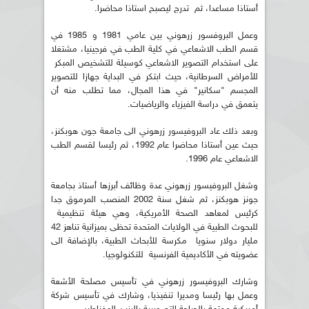
أستاذا مساعدا، ثم تدرج ليصبح استاذا محاضرا.
وعمل البروفسور زرهوني بين عامي 1981 و 1985 في
قسم الطب الاشعاعي في كلية الطب في فرجينيا، مشتغلا
على استخدام التصوير الاشعاعي كوسيلة للتشخيص المبكر
للأمراض السرطانية، حيث ابتكر في البداية جهازا للتصوير
المجسم "سكانير" في هذا المجال، مما تطلب منه أن
يتعمق في دراسة الفيزياء والرياضيات.
وبعد ذلك عاد البروفيسور زرهوني الى جامعة جون هوبكنز،
حيث عين أستاذا محاضرا عام 1992، ثم رئيسا لقسم الطب
الاشعاعي عام 1996.
وشغل البروفيسور زرهوني عدة وظائف أبرزها أستاذ بجامعة
جونز هوبكنز، ثم شغل سنة 2002 المنصب المرموق جدا
كرئيس لمعاهد الصحة الأمريكية، وهي هيئة تنظيمية
للبحوث الطبية في الولايات المتحدة تحظى بميزانية تناهز 42
مليار دولار سنويا مكرسة للأبحاث الطبية، بالإضافة الى
عضويته في الأكاديمية الفرنسية للتكنولوجيا.
وشارك البروفيسور زرهوني في تأسيس مصلحة الأشعة
وعمل بها رئيسا ومديرا تنفيذيا، وشارك في تأسيس شركة