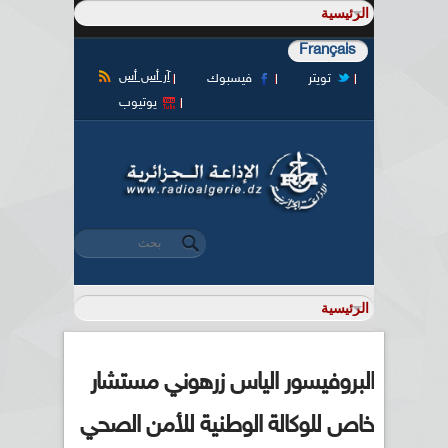
Français
آر أس أس
تويتر
فيسبوك
يوتيوب
‏بحث ‏
استمارة البحث
البروفيسور الياس زرهوني مستشار
خاص للوكالة الوطنية للأمن الصحي