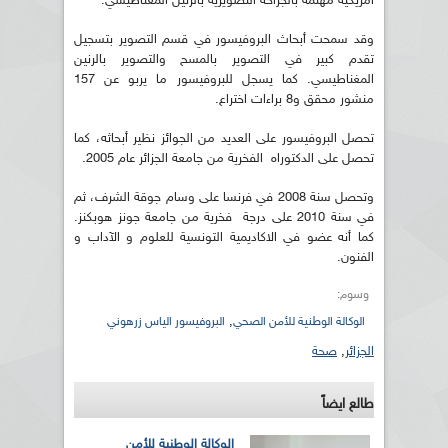
أمريكية مهتمة بالجراحة التصويرية بالرنين المغناطيسي.
وقد سمحت أبحاث البروفيسور في قسم التصوير بتسجيل
تقدم كبير في التصوير بالمسح والتصوير بالرنين
المغناطيسي. كما يسجل للبروفيسور ما يربو عن 157
منشور محقق و8 براءات اختراع.
تحصل البروفيسور على العديد من الجوائز نظير أبحاثه، كما
تحصل على الدكتوراه الفخرية من جامعة الجزائر عام 2005.
وتحصل سنة 2008 في فرنسا على وسام جوقة الشرف، ثم
في سنة 2010 على درجة فخرية من جامعة جونز هوبكنز.
كما أنه عضو في الاكاديمية التونسية للعلوم و الآداب و
الفنون.
وسوم:
,
الوكالة الوطنية للأمن الصحي
البروفيسور الياس زرهوني
الجزائر
,
صحة
طالع ايضاً
الوكالة الوطنية للأمن