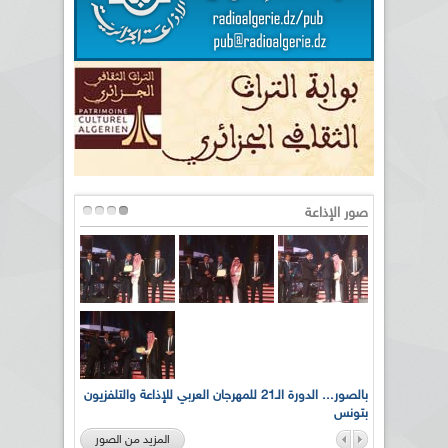
صور الإذاعة
لى أرواح
بالصور... الدورة الـ21 للمهرجان العربي للإذاعة والتلفزيون
بتونس
المزيد من الصور