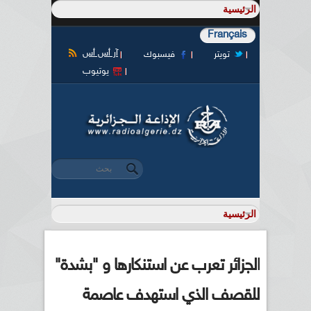
Français
آر أس أس
تويتر
فيسبوك
يوتيوب
‏بحث ‏
استمارة البحث
الجزائر تعرب عن استنكارها و "بشدة"
للقصف الذي استهدف عاصمة