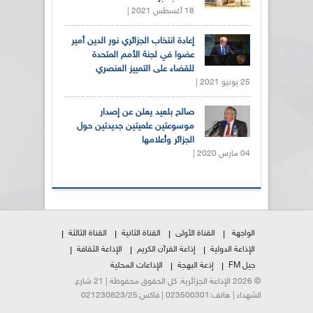
18 أغسطس 2021 |
إعادة انتخاب الجزائري نور الدين أمير
عضوا في لجنة الأمم المتحدة
للقضاء على التمييز العنصري
25 يونيو 2021 |
صالح بلعيد يعلن عن إصدار
موسوعتين علميتين جديدتين حول
الجزائر وأعلامها
04 مارس 2020 |
الواجهة
القناة الأولى
القناة الثانية
القناة الثالثة
الإذاعة الدولية
إذاعة القرآن الكريم
الإذاعة الثقافة
جيل FM
إذعة البهجة
الإذاعات المحلية
© 2026 الإذاعة الجزائرية. كل الحقوق محفوظة | 21 شارع
الشهداء | هاتف:023500301 | فاكس:021230823/25