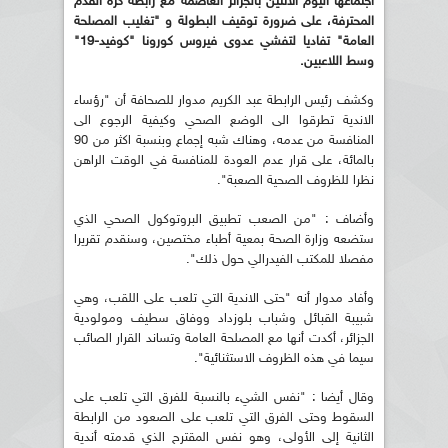
اجتماعها اليوم الاثنين بالجزائر العاصمة مع رابطة كرة القدم
المحترفة، على ضرورة توقيف البطولة و "تغليب المصلحة
العامة" تفاديا لتفشي عدوى فيروس كورونا "كوفيد-19"
وسط اللاعبين.
وكشف رئيس الرابطة عبد الكريم مدوار للصحافة أن "رؤساء
الاندية تطرقوا الى الوضع الصحي وكيفية الرجوع الى
المنافسة من عدمه، وهناك شبه إجماع وبنسبة اكثر من 90
بالمائة، على قرار عدم العودة للمنافسة في الوقت الراهن
نظرا للظروف الصحية الصعبة".
وأضاف : "من الصعب تطبيق البروتوكول الصحي الذي
ستضعه وزارة الصحة بمعية أطباء مختصين، وسنقدم تقريرا
مفصلا للمكتب الفيدرالي حول ذلك".
وأفاد مدوار أنه "حتى الاندية التي تلعب على اللقب، وهي
شبيبة القبائل وشباب بلوزداد ووفاق سطيف ومولودية
الجزائر، أكدت أنها مع المصلحة العامة وتساند القرار الصائب
سيما في هذه الظروف الاستثنائية".
وقال أيضا : "نفس الشيء بالنسبة للفرق التي تلعب على
السقوط وحتى الفرق التي تلعب على الصعود من الرابطة
الثانية إلى الأولى، وهو نفس المقترح الذي قدمته أندية