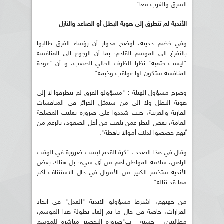
الشرق والغرب معا".
الأندية لم تتطرق إلى هوية البطل أو الصاعد والنازل
وفي خضم حديثه، أوضح مدوار أن رؤساء الفرق طالبوا
بالتفرغ الى الموسم القادم، بما أن الرجوع الى المنافسة
"ليست حتمية" نظرا للظرف الحالي الصعب، و أن "عودة
المنافسة ستكون لها عواقب وخيمة".
وصرح مسؤول الهيئة : "مسؤولو الفرق لم يتطرقوا لا إلى
هوية البطل ولا الى من سيمثل الجزائر في المنافسات
القارية والعربية، حيث شددوا على ضرورة تغليب المصلحة
العامة، بغض النظر عمن يلعب من أجل الصعود، بالرغم من
أنهم خصصوا لذلك أموالا باهظة".
وقال في هذا الصدد : "كرة القدم ليست ضرورة في الوقت
الراهن، سلامة المواطن أهم من أي شيء، بل هناك بعض
الأندية ستخسر الكثير من الأموال في حال الاستئناف أكثر
مما قد تناله".
من جهتهم، اشترط مسؤولو الاندية "العدل" في اتخاذ
القرارات، خاصة في حال ما تم إلغاء بطولة هذا الموسم،
مطالبين، --حسبه-- ب"ضرورة التحضير مباشرة للموسم