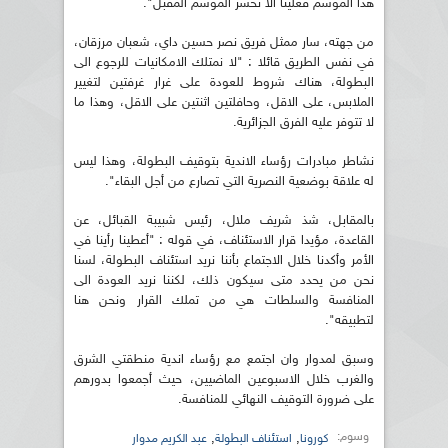
هذا الموسم فعلينا ألا نخسر الموسم المقبل".
من جهته، سار ممثل فريق نصر حسين داي، شعبان مرزقان،
في نفس الطريق قائلا : "لا نمتلك الامكانيات للرجوع الى
البطولة، هناك شروط للعودة على غرار غرفتين لتغيير
الملابس، على الاقل، وحافلتين اثنتين على الاقل، وهذا ما
لا تتوفر عليه الفرق الجزائرية.
نشاطر مبادرات رؤساء الاندية بتوقيف البطولة، وهذا ليس
له علاقة بوضعية النصرية التي تصارع من أجل البقاء".
بالمقابل، شذ شريف ملال، رئيس شبيبة القبائل، عن
القاعدة، مؤيدا قرار الاستئناف، في قوله : "أعطينا رأينا في
الأمر وأكدنا خلال الاجتماع بأننا نريد استئناف البطولة، لسنا
نحن من يحدد متى سيكون ذلك، لكننا نريد العودة الى
المنافسة والسلطات هي من تملك القرار ونحن هنا
لتطبيقه".
وسبق لمدوار وان اجتمع مع رؤساء اندية منطقتي الشرق
والغرب خلال الاسبوعين الماضيين، حيث أجمعوا بدورهم
على ضرورة التوقيف النهائي للمنافسة.
وسوم:
,
,
كورونا
استئناف البطولة
عبد الكريم مدوار