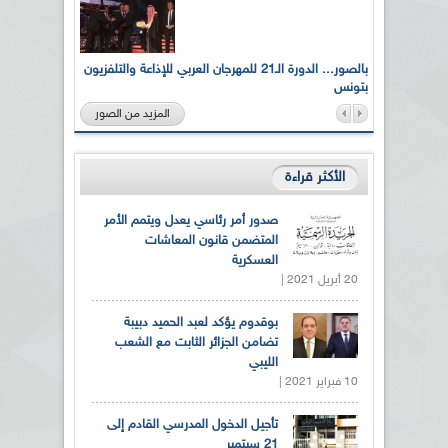
لى أرواح
بالصور... الدورة الـ21 للمهرجان العربي للإذاعة والتلفزيون
بتونس
المزيد من الصور
الأكثر قراءة
صدور أمر رئاسي يعدل ويتمم الأمر
المتضمن قانون المعاشات
العسكرية
20 أبريل 2021 |
بوقدوم يؤكد لعبد الحميد دبيبة
تضامن الجزائر الثابت مع الشعب
الليبي
10 فبراير 2021 |
تأجيل الدخول المدرسي القادم إلى
21 سبتمبر