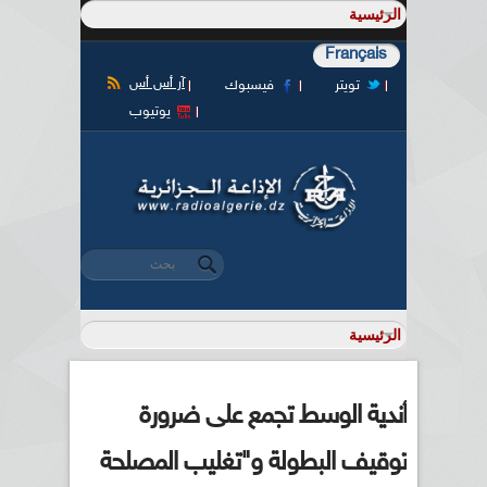
Français
آر أس أس
تويتر
فيسبوك
يوتيوب
‏بحث ‏
استمارة البحث
أندية الوسط تجمع على ضرورة
توقيف البطولة و"تغليب المصلحة