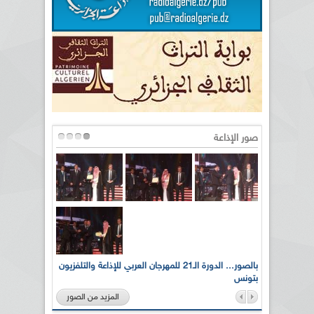
صور الإذاعة
لى أرواح
بالصور... الدورة الـ21 للمهرجان العربي للإذاعة والتلفزيون
بتونس
المزيد من الصور