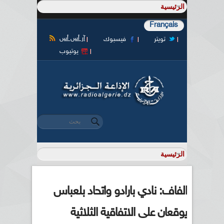
Français
آر أس أس
تويتر
فيسبوك
يوتيوب
‏بحث ‏
استمارة البحث
الفاف: نادي بارادو واتحاد بلعباس
يوقعان على الاتفاقية الثلاثية