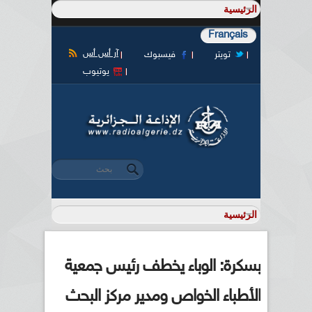
Français
آر أس أس
تويتر
فيسبوك
يوتيوب
‏بحث ‏
استمارة البحث
بسكرة: الوباء يخطف رئيس جمعية
الأطباء الخواص ومدير مركز البحث