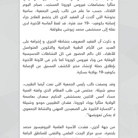
متأثرا بمضاعفات فيروس كورونا المستجد، صباح اليوم
الثلاثاء، حسب ما علم من نائب رئيس الجمعية، سامية
بخوشة التي أكدت أن الفقيد الذي كان يخضع للعلاج جراء
إصابته بكوفيد- -19 منذ فترة، قد لفظ أنفاسه الأخيرة لدى
نقله إلى مستشفى محمد زيوشي بطولقة.
و ذكرت أن الفقيد المعروف بنشاطه الخيري و إشرافه على
العديد من الأيام الطبية الجراحية والتكوين المتواصل
للأطباء، كان دائم الحضور في كل النشاطات التحسيسية
للوقاية من وباء فيروس كورونا كما بادر في الآونة الأخيرة
بإطلاق حملة لإنشاء مخبر للكشف المسبق عن الإصابة
بكوفيد-19 بولاية بسكرة.
وقد وصفت نائب رئيس الجمعية التي نعت أيضا الطبيب،
سمير شبيلة، مختص في طب العظام الذي وافته المنية
مساء أمس الاثنين بمستشفى الحكيم سعدان بعاصمة
الولاية متأثرا بوباء كورونا، فقدان الطبيبين حوحو وشبيلة
بـ"الخسارة الكبيرة على الصعيدين المهني والنشاط الجمعوي
لا يمكن تعويضها".
من جهة أخرى، فقدت الأسرة العلمية البروفيسور محمد
بلحمرة، مدير مركز البحث العلمي والتقني للمناطق الجافة