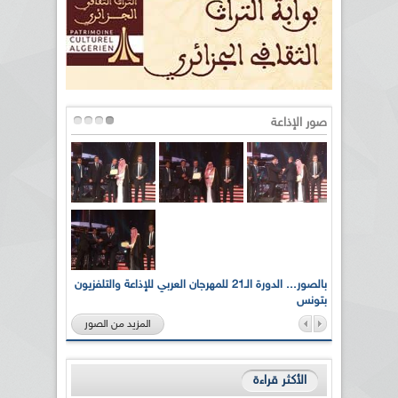
صور الإذاعة
لى أرواح
بالصور... الدورة الـ21 للمهرجان العربي للإذاعة والتلفزيون
بتونس
المزيد من الصور
الأكثر قراءة