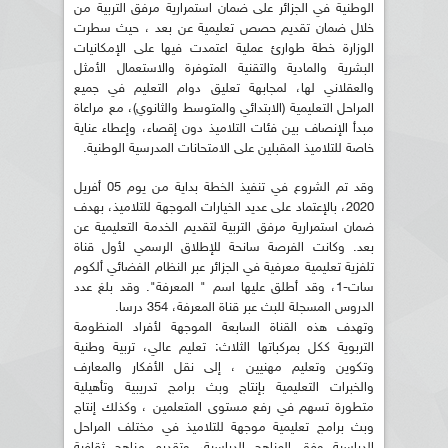
الوطنية في الجزائر على ضمان استمرارية مرفق التربية من
خلال ضمان تقديم حصص تعليمية عن بعد ، حيث سطرت
الوزارة خطة طوارئ عملية اعتمدت فيها على الإمكانيات
البشرية والمادية والتقنية المتوفرة والاستعمال الأمثل
والعقلاني لها، لمجابهة تعليق دوام التعليم في جميع
المراحل التعليمية (الابتدائي والمتوسط والثانوي)، مع مراعاة
مبدأ الإنصاف بين فئات التلاميذ دون إقصاء، وإعطاء عناية
خاصة للتلاميذ المقبلين على الامتحانات المدرسية الوطنية.
وقد تم الشروع في تنفيذ الخطة بداية من يوم 05 أفريل
2020، بالإعتماد على عديد الخيارات الموجهة للتلاميذ، بهدف
ضمان استمرارية مرفق التربية لتقديم الخدمة التعليمية عن
بعد. وكانت الفرصة سانحة للإطلاق الرسمي لأول قناة
تلفزية تعليمية معرفية في الجزائر عبر النظام الفضائي ألكوم
سات-1، وقد أطلق عليها اسم " المعرفة". وقد بلغ عدد
الدروس المسجلة للبث عبر قناة المعرفة، 354 درسا.
وتهدف هذه القناة السابعة الموجهة لأفراد المنظومة
التربوية ككل بمركباتها الثلاث: تعليم عالي، تربية وطنية
وتكوين وتعليم مهنيين ، إلى نقل الأفكار والمعارف
والخبرات التعليمية بإنتاج وبث برامج تدريبية وتأهيلية
متطورة تسهم في رفع مستوى المتعلمين ، وكذلك إنتاج
وبث برامج تعليمية موجهة للتلاميذ في مختلف المراحل
الدراسية وفق المناهج الدراسية، وتقديم مناهج ثقافية