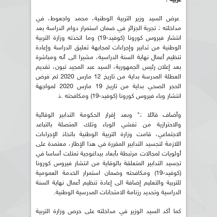
عرض السيد وزير التربية الوطنية، محمد واجعوط، في
مداخلته : تجربة الجزائر في ضمان استمرار دوام الدراسة بعد
انتشار فيروس كورونا (كوفيد-19) وما اتخذته وزارة التربية
الوطنية من تدابير وإجراءات لمجابهة تعليق الدراسة وإعادة
تنظيم أعمال نهاية السنة الدراسية، مشيرا الى أنه ومباشرة
بعد إعلان رئيس الجمهورية، السيد عبد المجيد تبون، تقديم
العطلة المدرسة بداية من تاريخ 12 مارس 2020 ثم فرض
الحجر الصحي بداية من تاريخ 19 مارس 2020 لمواجهة
انتشار وباء فيروس كورونا (كوفيد-19) ومكافحته .ذ
وأضاف قائلا :" وبعد إقرار الحكومة التدابير الوقائية
والاحترازية من تفشي الوباء وتلك المتصلة بالتباعد
الاجتماعي، قامت وزارة التربية الوطنية باتخاذ الإجراءات
اللازمة لتجسيد التدابير المقررة في هذا الإطار، معتمدة على
أولويات لمجالات مرتبطة بأبعاد بيداغوجية تمثلت أساسا في
تجسيد التدابير المتعلقة بالوقاية من انتشار فيروس كورونا
(كوفيد-19) ومكافحته وضمان استمرار الخدمة العمومية
للتربية والتعليم إضافة الى إعادة تنظيم أعمال نهاية السنة
الدراسية وتحديد رزنامة الامتحانات المدرسية الوطنية.
كما أكد السيد الوزير في مداخلته على حرص وزارة التربية