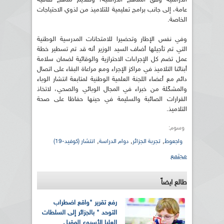
عامة، إلى جانب برامج تعليمية للتلاميذ من لذوي الاحتياجات
الخاصة.
وفي نفس الإطار وتحضيرا للامتحانات المدرسية الوطنية
التي تم تأجيلها أضاف السيد الوزير أنه قد تم تسطير خطة
عمل تضم كل الإجراءات الاحترازية والوقائية لضمان سلامة
أبنائنا التلاميذ في مراكز الإجراء ومع مراعاة البقاء على اتصال
دائم مع أعضاء اللجنة العلمية الوطنية لمتابعة انتشار الوباء
والمشكّلة من خبراء في المجال الوبائي والصحي، لاتخاذ
القرارات الصائبة والسليمة في حينها حفاظا على صحة
التلاميذ.
وسوم:
,
,
,
واجعوط
تجربة الجزائر
دوام الدراسة
انتشار (كوفيد-19)
مجتمع
طالع ايضاً
رفع تقرير "واقع اضطراب
التوحد " بالجزائر إلى السلطات
العليا الأسبوع المقبل