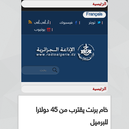
Français
آر أس أس
تويتر
فيسبوك
يوتيوب
‏بحث ‏
استمارة البحث
خام برنت يقترب من 45 دولارا
للبرميل