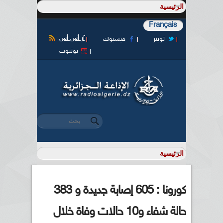
Français
آر أس أس
تويتر
فيسبوك
يوتيوب
‏بحث ‏
استمارة البحث
كورونا : 605 إصابة جديدة و 383
حالة شفاء و10 حالات وفاة خلال