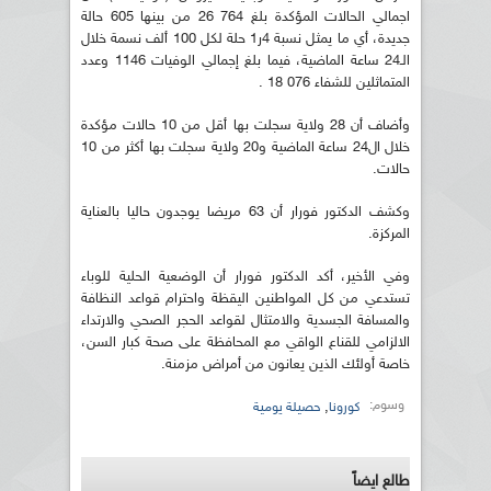
اجمالي الحالات المؤكدة بلغ 764 26 من بينها 605 حالة
جديدة، أي ما يمثل نسبة 4ر1 حلة لكل 100 ألف نسمة خلال
الـ24 ساعة الماضية، فيما بلغ إجمالي الوفيات 1146 وعدد
المتماثلين للشفاء 076 18 .
وأضاف أن 28 ولاية سجلت بها أقل من 10 حالات مؤكدة
خلال ال24 ساعة الماضية و20 ولاية سجلت بها أكثر من 10
حالات.
وكشف الدكتور فورار أن 63 مريضا يوجدون حاليا بالعناية
المركزة.
وفي الأخير، أكد الدكتور فورار أن الوضعية الحلية للوباء
تستدعي من كل المواطنين اليقظة واحترام قواعد النظافة
والمسافة الجسدية والامتثال لقواعد الحجر الصحي والارتداء
الالزامي للقناع الواقي مع المحافظة على صحة كبار السن،
خاصة أولئك الذين يعانون من أمراض مزمنة.
وسوم:
,
كورونا
حصيلة يومية
طالع ايضاً