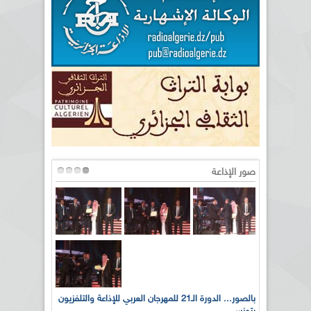
صور الإذاعة
لى أرواح
بالصور... الدورة الـ21 للمهرجان العربي للإذاعة والتلفزيون