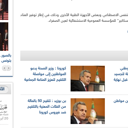
للتنفس الاصطناعي وبعض الأجهزة الطبية الأخرى وذلك في إطار توفير العتاد
"سكانير" للمؤسسة العمومية الاستشفائية لعين الصفراء.
اعات الوطنية والجهوية
الإذاعة الجزائرية تقف دقيقة صمت ترحما على أرواح شهداء
ر 2021
17 أكتوبر 1961
بتونس
 وطني
كورونا : وزير الصحة يدعو
ة لتجسيد
المواطنين إلى مواصلة
قبل نهاية
التلقيح لتعزيز المناعة الجماعية
الأ
يح 8 ملايين مواطن
بن بوزيد : تلقيح 50 بالمائة
من الفئات المعنية بالتلقيح
ضد فيروس كورونا
20 أبريل 2021 |