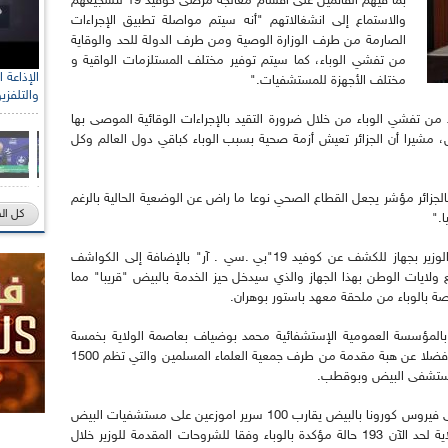
بما فيهم القائمين على أقسام معالجة مرضى كوفيد 19 لتشجيعهم
والاستماع إلى انشغالاتهم "أنه سيتم مواصلة تطبيق الإجراءات
الصارمة من طرف الوزارة الوصية ومن طرف الدولة للحد والوقاية
من تفشي الوباء، كما سيتم توفير مختلف المستلزمات الواقية و
مختلف الأجهزة للمستشفيات."
والتلفزي
من تفشي الوباء من خلال ضرورة التقيد بالإجراءات الوقائية الموصى بها
رض، مشيرا أن الجزائر تعيش أزمة صحية بسبب الوباء كباقي دول العالم وكل
بالجزائر مؤشر يجعل القطاع الصحي نوعا ما راض عن الوضعية الحالية بالرغم
كل ال
في نفس السياق استفادت الولاية بمناسبة زيارة الوزير بجهاز للكشف عن كوفيد 19"بي .سي . آر" بالإضافة إلى الكواشف
 ولايات الوطن بهذا الجهاز والذي سيدخل حيز الخدمة بالبيض "قريبا" مما
صة بالوباء من ملحقة معهد باستور بوهران.
ا عرفت الزيارة الوزارية تدعيم مصلحة كوفيد 19 بالمؤسسة العمومية الإستشفائية محمد بوضياف بعاصمة الولاية بخمسة
أسرة مخصصة للإنعاش وجهازين للتحذير والإنعاش، فضلا عن هبة مقدمة من طرف جمعية العلماء المسلمين والتي تظم 1500
مستشفى البيض وبوقطب.
علما أن إجمالي عدد الأسرة المخصصة لمعالجة مرضى فيروس كورونا بالبيض يقارب 100 سرير اموزعين على مستشفيات البيض
وبوقطب والأبيض سيدي الشيخ، فيما أحصت الولاية لحد الآن 193 حالة مؤكدة بالوباء وفقا للشروحات المقدمة للوزير خلال