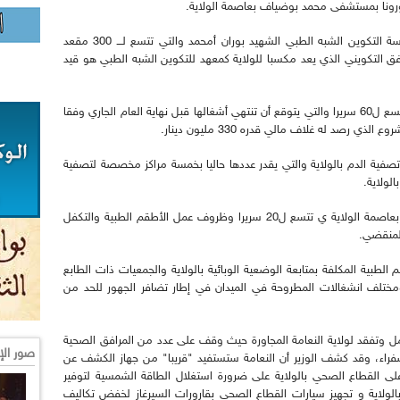
ونا بمستشفى محمد بوضياف بعاصمة الولاية.
في نفس السياق عاين الوزير خلال هذه الزيارة مدرسة التكوين الشبه الطبي الشهيد بوران أمحمد والتي تتسع لـــ 300 مقعد
فق التكويني الذي يعد مكسبا للولاية كمعهد للتكوين الشبه الطبي هو قيد
كما تفقد الوزير مشروع إنجاز مصلحة لتصفية الدم تتسع ل60 سريرا والتي يتوقع أن تنتهي أشغالها قبل نهاية العام الجاري وفقا
صد له غلاف مالي قدره 330 مليون دينار.
فية الدم بالولاية والتي يقدر عددها حاليا بخمسة مراكز مخصصة لتصفية
لولاية.
كما عاين السيد بن بوزيد وحدة الأمراض السرطانية بعاصمة الولاية ي تتسع ل20 سريرا وظروف عمل الأطقم الطبية والتكفل
المنقضي.
م الطبية المكلفة بمتابعة الوضعية الوبائية بالولاية والجمعيات ذات الطابع
مختلف انشغالات المطروحة في الميدان في إطار تضافر الجهور للحد من
مل وتفقد لولاية النعامة المجاورة حيث وقف على عدد من المرافق الصحية
صور الإ
فراء، وقد كشف الوزير أن النعامة ستستفيد "قريبا" من جهاز الكشف عن
 على القطاع الصحي بالولاية على ضرورة استغلال الطاقة الشمسية لتوفير
ولاية و تجهيز سيارات القطاع الصحي بقارورات السيرغاز لخفض تكاليف