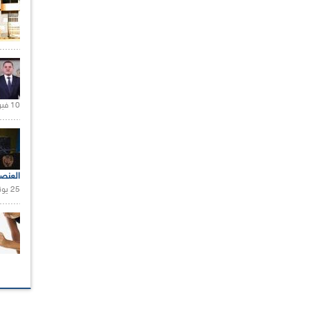
10 فبراير 2021 |
العنص
25 يونيو 2021 |