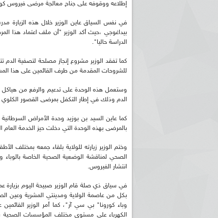
إطلاعه ووقوفه على جناح معالجة مرضى فيروس كور
بيداغوجي ،حيث أكد الوزير "أن ملف اعتماد هذا المر
الدراسة حاليا".
للشروحات المقدمة من طرف القائمين على هذا المشروع الذي ر
وستعمل هذه الوحدة على تدعيم والرفع من هياكل تص
الدم وذلك في إطار التكفل بمرضى القصور الكلوي با
بالمرضى بهذه الوحدة التي دخلت حيز الخدمة العام 
وختم الوزير زيارته للولاية بلقاء جمعه بمختلف الأطق
الصحي لمناقشة الوضعية الصحية الخاصة بالوباء و
انتشار الفيروس.
في سياق ذي صلة قام الوزير صبيحة اليوم بزيارة ع
بكل من عاصمة الولاية ومدينتي المشرية وعين الص
وباء كورونا" بي سي آر"، كما أمر الوزير القائمين
الكهرباء على مستوى مختلف المؤسسات الصحية بال