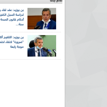
طالع ايضاً
بن بوزيد: عقد لقاء
لدراسة السبل الكفيل
أحكام قانون الصحة 
سنة...
بن بوزيد: التلقيح أك
"ضرورة" لاتقاء احت
ريم الإذاعة الجزائرية للرياضيين البارالمبيين المتوجين
بالصور... اللقاء الوطني لمديري الإذ
موجة رابعة
اليات في طوكيو
حول مرافقة وتغطية الإنتخابات المحلية لـ27 نوفمب