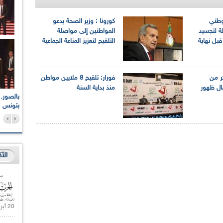
 وطني
كورونا : وزير الصحة يدعو
ة لتجسيد
المواطنين إلى مواصلة
قبل نهاية
التلقيح لتعزيز المناعة الجماعية
ثر من
فورار: تلقيح 8 ملايين مواطن
مال ظهور
منذ بداية السنة
اعات الوطنية والجهوية
الإذاعة الجزائرية تقف دقيقة صمت ترحما على أرواح شهداء
ر 2021
17 أكتوبر 1961
بتونس
الأ
20 أبريل 2021 |