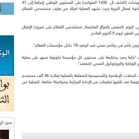
فيها يوم 22 اغسطس الماضي "متواصلة" عبر كل وحدات الكشف ال 1433 المتواجدة على المستوى الوطني إضافة إلى 41
 للخدمات الاجتماعية لعمال التربية حيث تشهد العملية اقبالا من طرف مستخدمي القطاع
ي, اليوم الخميس بالجزائر العاصمة, مستخدمي القطاع على ضرورة الإقبال
 برنامج صحي ضد كوفيد-19 داخل مؤسسات القطاع".
يب "خلية رصد ومتابعة على مستوى كل مؤسسة تكوينية تسهر على عملية
 الوقاية والبروتوكول الصحي المعتمد".
وذكر السيد ميرابي بالمناسبة, أن قطاعه قام "بتكثيف الحملات الإعلامية والتحسيسية المتعلقة بالعملية لفائدة 46 ألف مستخدم
ني, وأزيد من 1200 مؤسسة تكوينية بعد تلقيها تعليمات من الإدارة المركزية ومواصلة متابعة العملية من
صور الإ