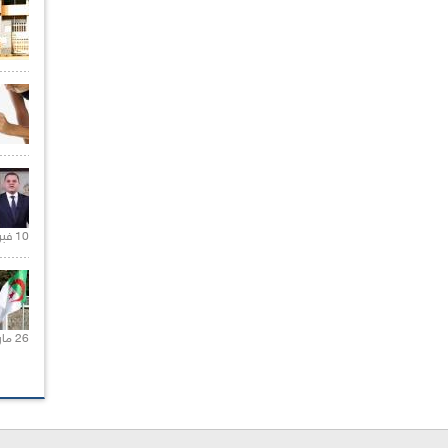
10 فبراير 2021 |
26 مارس 2021 |