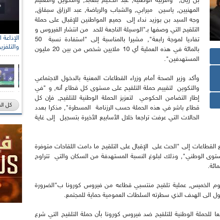
بن زيان, والتربية الوطنية, عبد الحكيم بلعابد, والتكوين والتعليم
المهنيين, ياسين ميرابي, والشباب والرياضة, عبد الرزاق سبقاق,
وجه السيد بن بوزيد نداء إلى جميع المواطنين للإقبال على حملة
التلقيح التي وصفها بـ"الوسيلة الناجعة للحد من انتشار الفيروس و
تفاديا لموجة رابعة", مشيرا بالمناسبة إلى "استفادة نسبة 50
والتلفزي
بالمائة في هذه العملية أي 10 ملايين شخص من بين 20 مليون
المستهدفين".
وأكد وزير الصحة أمام وزراء القطاعات المعنية بالدخول الاجتماعي
والتكوين لتقييم حملة التلقيح على مستوى كل قطاع أنه, و "في
إطار التضامن الحكومي لتعزيز الحملة الوطنية للتلقيح, فإن كل
كل ال
قطاع باشر في هذه الحملة حسب الرزنامة المسطرة", مذكرا بعدد
الحالات التي عرفت تراجعا خلال الأسابيع الأخيرة بتسجيل إلى غاية
ع القطاعات إلى "الحث على الإقبال على التلقيح ما دامت اللقاحات متوفرة
مستوى الوطني", وذلك لبلوغ النسبة المستهدفة من السكان والتي تتراوح
اليوم الخميس, عملية تلقيح منتسبي قطاعه من فيروس كورونا ب"الضرورة
صول الى الهدف الذي سطرته السلطات العمومية حماية للمجتمع.
ا للحملة الوطنية للتلقيح ضد فيروس كورونا بأن حملة التلقيح التي شرع