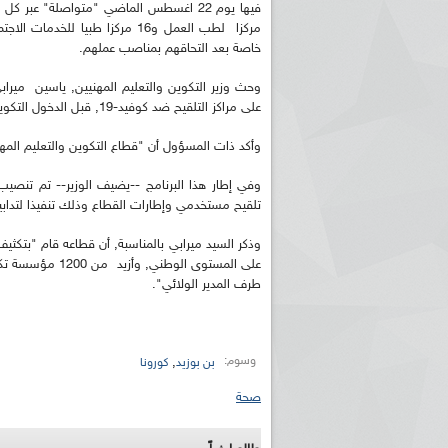
مركزا لطب العمل و16 مركزا طبيا
خاصة بعد التحاقهم بمناصب عملهم.
وحث وزير التكوين والتعليم المهنيين, ياسين ميراب
على مراكز التلقيح ضد كوفيد-19, قبل الدخول التكويني المقرر ليوم 5 أكتوبر القادم.
وأكد ذات المسؤول أن "قطاع التكوين والتعليم المهنيين باشر في
وفي إطار هذا البرنامج --يضيف الوزير-- تم تنص
تلقيح مستخدمي وإطارات القطاع وذلك تنفيذا لتدابير
على المستوى الوط
طرف المدير الولائي".
وسوم:
,
بن بوزيد
كورونا
صحة