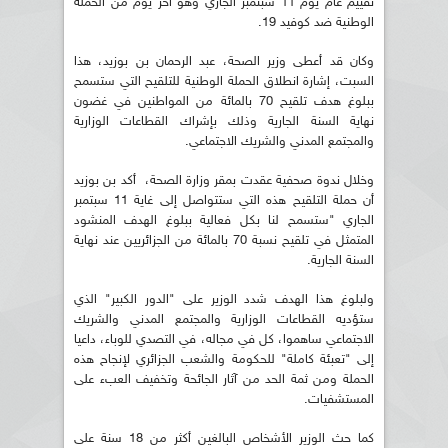
تقييم عام يوم 11 سبتمبر الجاري وهو أخر يوم من الحملة
الوطنية ضد كوفيد 19.
وكان قد أعطى وزير الصحة، عبد الرحمان بن بوزيد، هذا
السبت، إشارة انطلاق الحملة الوطنية للتلقيح التي ستسمح
ببلوغ هدف تلقيح 70 بالمائة من المواطنين في غضون
نهاية السنة الجارية وذلك بإشراك القطاعات الوزارية
والمجتمع المدني والشريك الاجتماعي.
وخلال ندوة صحفية عقدت بمقر وزارة الصحة، أكد بن بوزيد
أن حملة التلقيح هذه التي ستتواصل إلى غاية 11 سبتمبر
الجاري "ستسمح لنا بكل فعالية ببلوغ الهدف المنشود
المتمثل في تلقيح نسبة 70 بالمائة من الجزائريين عند نهاية
السنة الجارية.
ولبلوغ هذا الهدف شدد الوزير على "الدور الكبير" الذي
ستؤديه القطاعات الوزارية والمجتمع المدني والشريك
الاجتماعي ساهموا، كل في مجاله، في التصدي للوباء، داعيا
إلى "تعبئة كاملة" للحكومة والشعب الجزائري لإنجاح هذه
الحملة ومن ثمة الحد من آثار الجائحة وتخفيف العبء على
المستشفيات.
كما حث الوزير الأشخاص البالغين أكثر من 18 سنة على