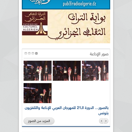
صور الإذاعة
لى أرواح
بالصور... الدورة الـ21 للمهرجان العربي للإذاعة والتلفزيون
بتونس
المزيد من الصور