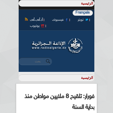
Français
آر أس أس
تويتر
فيسبوك
يوتيوب
‏بحث ‏
استمارة البحث
فورار: تلقيح 8 ملايين مواطن منذ
بداية السنة