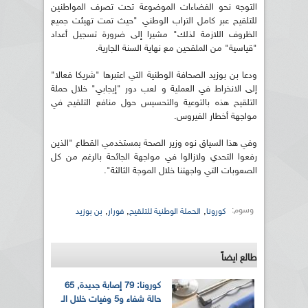
التوجه نحو الفضاءات الموضوعة تحت تصرف المواطنين
للتلقيح عبر كامل التراب الوطني "حيث تمت تهيئت جميع
الظروف اللازمة لذلك" مشيرا إلى ضرورة تسجيل أعداد
"قياسية" من الملقحين مع نهاية السنة الجارية.
ودعا بن بوزيد الصحافة الوطنية التي اعتبرها "شريكا فعالا"
إلى الانخراط في العملية و لعب دور "إيجابي" خلال حملة
التلقيح هذه بالتوعية والتحسيس حول منافع التلقيح في
مواجهة أخطار الفيروس.
وفي هذا السياق نوه وزير الصحة بمستخدمي القطاع "الذين
رفعوا التحدي ولازالوا في مواجهة الجائحة بالرغم من كل
الصعوبات التي واجهتنا خلال الموجة الثالثة".
وسوم:
,
,
,
كورونا
الحملة الوطنية للتلقيح
فورار
بن بوزيد
طالع ايضاً
كورونا: 79 إصابة جديدة, 65
حالة شفاء و5 وفيات خلال الـ