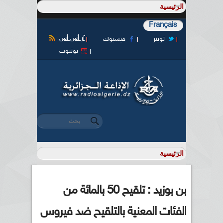
Français
آر أس أس
تويتر
فيسبوك
يوتيوب
‏بحث ‏
استمارة البحث
بن بوزيد : تلقيح 50 بالمائة من
الفئات المعنية بالتلقيح ضد فيروس