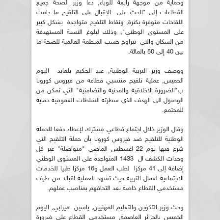
وحماية من موجهة رابعة للوباء, دعا وزير الصحة جميع
القطاعات إلى "الحث على الإقبال على التلقيح ما دامت
اللقاحات متوفرة بكثرة, ونقاط التلقيح متواجدة بشكل كبير
على المستوى الوطني", وذلك لبلوغ النسبة المستهدفة
من السكان والتي تتراوح حسب المنظمة العالمية للصحة ما
بين 40 إلى 50 بالمائة.
ووصف وزير التربية الوطنية, عبد الحكيم بلعابد اليوم
الخميس, عملية تلقيح منتسبي قطاعه من فيروس كورونا
ب"الضرورة الاخلاقية والمدنية والتضامنية" التي تمكن من
الوصول الى الهدف الذي سطرته السلطات العمومية حماية
للمجتمع.
وقال الوزير خلال اجتماع قطاعي مشترك لإعطاء دفعا للحملة
الوطنية للتلقيح ضد فيروس كورونا بأن حملة التلقيح التي
شرع فيها يوم 22 اغسطس الماضي "متواصلة" عبر كل
وحدات الكشف ال 1433 المتواجدة على المستوى الوطني
إضافة إلى 41 مركزا لطب العمل و16 مركزا طبيا للخدمات
الاجتماعية لعمال التربية حيث تشهد العملية اقبالا من طرف
مستخدمي القطاع خاصة بعد التحاقهم بمناصب عملهم.
وحث وزير التكوين والتعليم المهنيين, ياسين ميرابي, اليوم
الخميس بالجزائر العاصمة, مستخدمي القطاع على ضرورة