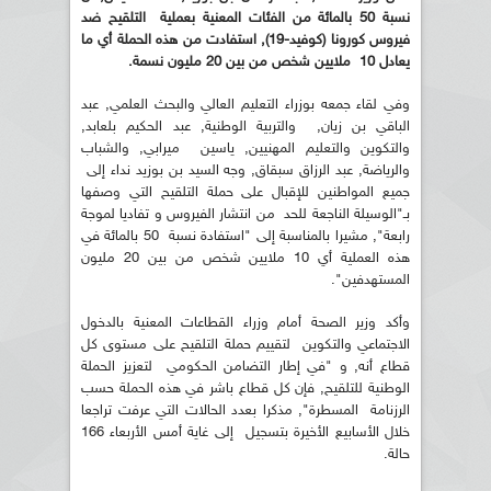
نسبة 50 بالمائة من الفئات المعنية بعملية التلقيح ضد
فيروس كورونا (كوفيد-19), استفادت من هذه الحملة أي ما
يعادل 10 ملايين شخص من بين 20 مليون نسمة.
وفي لقاء جمعه بوزراء التعليم العالي والبحث العلمي, عبد
الباقي بن زيان, والتربية الوطنية, عبد الحكيم بلعابد,
والتكوين والتعليم المهنيين, ياسين ميرابي, والشباب
والرياضة, عبد الرزاق سبقاق, وجه السيد بن بوزيد نداء إلى
جميع المواطنين للإقبال على حملة التلقيح التي وصفها
بـ"الوسيلة الناجعة للحد من انتشار الفيروس و تفاديا لموجة
رابعة", مشيرا بالمناسبة إلى "استفادة نسبة 50 بالمائة في
هذه العملية أي 10 ملايين شخص من بين 20 مليون
المستهدفين".
وأكد وزير الصحة أمام وزراء القطاعات المعنية بالدخول
الاجتماعي والتكوين لتقييم حملة التلقيح على مستوى كل
قطاع أنه, و "في إطار التضامن الحكومي لتعزيز الحملة
الوطنية للتلقيح, فإن كل قطاع باشر في هذه الحملة حسب
الرزنامة المسطرة", مذكرا بعدد الحالات التي عرفت تراجعا
خلال الأسابيع الأخيرة بتسجيل إلى غاية أمس الأربعاء 166
حالة.