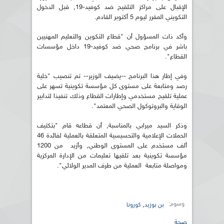
الإقبال على مراكز التلقيح ضد كوفيد-19, قبل الدخول
التكويني المقرر ليوم 5 أكتوبر القادم.
وأكد ذات المسؤول أن "قطاع التكوين والتعليم المهنيين
باشر في برنامج صحي ضد كوفيد-19 داخل مؤسسات
القطاع".
وفي إطار هذا البرنامج --يضيف الوزير-- تم تنصيب "خلية
رصد ومتابعة على مستوى كل مؤسسة تكوينية تسهر على
عملية تلقيح مستخدمي وإطارات القطاع وذلك تنفيذا لتدابير
الوقاية والبروتوكول الصحي المعتمد".
وذكر السيد ميرابي بالمناسبة, أن قطاعه قام "بتكثيف
الحملات الإعلامية والتحسيسية المتعلقة بالعملية لفائدة 46
ألف مستخدم على المستوى الوطني, وأزيد من 1200
مؤسسة تكوينية بعد تلقيها تعليمات من الإدارة المركزية
ومواصلة متابعة العملية من طرف المدير الولائي".
وسوم:
,
بن بوزيد
كورونا
صحة