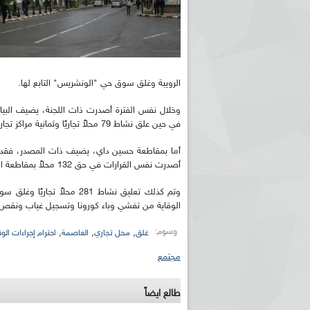
الرويبة وغلق سوق حي "الونشريس" التابع لها.
في حين علق نشاط 79 محلاً تجاريًا وثمانية مراكز تجارية بمقاطعة زرالدة.
أصدرت نفس القرارات في حق 132 محلاً بمقاطعة الدرارية وكذا 191 آخر على مستوى مقاطعة بئر التوتة وغلق سوق بلدي بها.
وتم كذلك تعليق نشاط 281 محل
الوقاية من تفشي وباء كورونا وتسجيل غياب ونقص
وسوم:
,
,
,
غلق
محل تجاري
العاصمة
احترام إجراءات الوق
مجتمع
طالع ايضاً