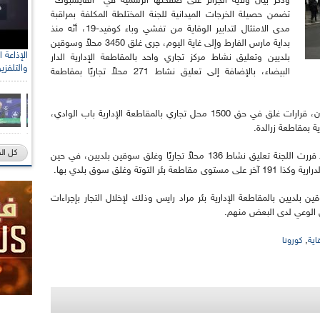
وذكر بيان ولاية الجزائر على صفحتها الرسمية في "الفايسبوك"
تضمن حصيلة الخرجات الميدانية للجنة المختلطة المكلفة بمراقبة
مدى الامتثال لتدابير الوقاية من تفشي وباء كوفيد-19، أنّه منذ
بداية مارس الفارط وإلى غاية اليوم، جرى غلق 3450 محلاً وسوقين
بلديين وتعليق نشاط مركز تجاري واحد بالمقاطعة الإدارية الدار
والتلفزي
البيضاء، بالإضافة إلى تعليق نشاط 271 محلاً تجاريًا بمقاطعة
وخلال نفس الفترة أصدرت ذات اللجنة، يضيف البيان، قرارات غلق في حق 1500 محل تجاري بالمقاطعة الإدارية باب الوادي،
كل ال
أما بمقاطعة حسين داي، يضيف ذات المصدر، فقد قررت اللجنة تعليق نشاط 136 محلاً تجاريًا وغلق سوقين بلديين، في حين
اً تجاريًا وغلق سوقين بلديين بالمقاطعة الإدارية بئر مراد رايس وذلك لإخلال التجار بإجراءات
 الوعي لدى البعض منهم.
,
اية
كورونا