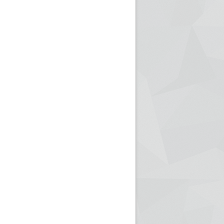
ريم الإذاعة الجزائرية للرياضيين البارالمبيين المتوجين
بالصور... اللقاء الوطني لمديري الإذ
اليات في طوكيو
حول مرافقة وتغطية الإنتخابات المحلية لـ27 نوفمب