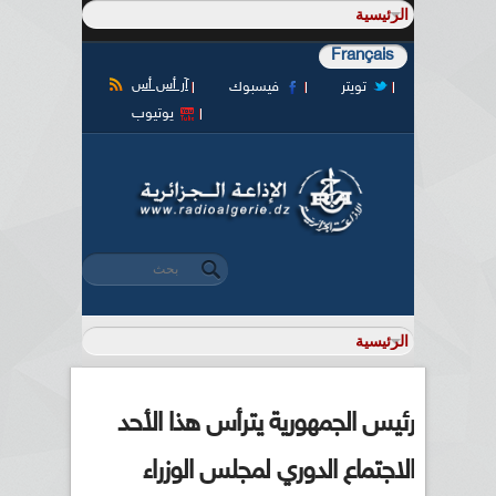
Français
آر أس أس
تويتر
فيسبوك
يوتيوب
‏بحث ‏
استمارة البحث
رئيس الجمهورية يترأس هذا الأحد
الاجتماع الدوري لمجلس الوزراء