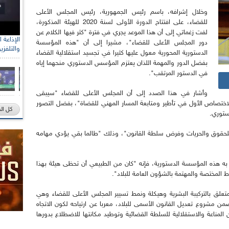
وخلال إشرافه، باسم رئيس الجمهورية، رئيس المجلس الأعلى
للقضاء، على افتتاح الدورة الأولى لسنة 2020 للهيئة المذكورة،
لفت زغماتي إلى أن هذا الموعد يجري في فترة "كثر فيها الكلام عن
دور المجلس الأعلى للقضاء"، مشيرا إلى أن "هذه المؤسسة
والتلفزي
الدستورية المحورية معول عليها كثيرا في تجسيد استقلالية القضاء
بفضل الدور والمهمة اللذان يعتزم المؤسس الدستوري منحهما إياه
في الدستور المرتقب".
وأشار في هذا الصدد إلى أن المجلس الأعلى للقضاء "سيبقى
ختصاص الأول في تأطير ومتابعة المسار المهني للقضاة"، بفضل التصور
كل ال
ستوري.
للحقوق والحريات وفرض سلطة القانون"، وذلك "طالما بقي يؤدي مهامه
ى به هذه المؤسسة الدستورية، فإنه "كان من الطبيعي أن تحظى هيئة بهذا
اط المختصة والمهتمة بالشؤون العامة للبلاد".
لق بالتركيبة البشرية وهيكلة ونمط تسيير المجلس الأعلى للقضاء وهي
ن مشروع تعديل القانون الأسمى للبلاد، معربا عن ارتياحه لكون الاتجاه
المناعة والاستقلالية للسلطة القضائية وتوطيد مكانتها للاضطلاع بدورها