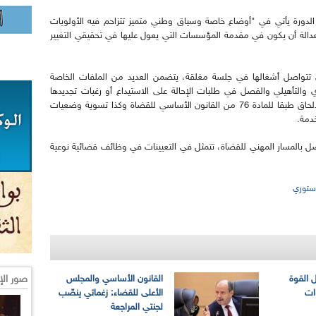
 الدورة يأتي في "أوضاع خاصة وسياق وطني متميز تتزاحم فيه الأولويات
عدالة أن يكون في مقدمة المؤسسات التي يعول عليها في تحقيقي التغيير
تي تتواصل أشغالها في جلسة مغلقة، يتضمن العديد من الملفات الخاصة
 والتأهيلي والفصل في طلبات الإحالة على الاستيداع أو رغبات تجديدها
بالإضافة إلى مسائل أخرى تتعلق بالإلحاق ونهاية الإلحاق طبقا للمادة 76 من القانون الأساسي للقضاة وكذا تسوية وضعيات
دمة.
ل بالمسار المهني للقضاة، تتمثل في التعيينات في وظائف قضائية نوعية
دستوري
صور الإ
 القوة
القانون الأساسي والمجلس
ات
الأعلى للقضاء: زغماتي ينصّب
لجنتي المراجعة