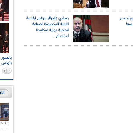
راء عدم
زغماتي :الجزائر تترشح لرئاسة
نسية
اللجنة المخصصة لصياغة
اتفاقية دولية لمكافحة
استخدام...
اعات الوطنية والجهوية
الإذاعة الجزائرية تقف دقيقة صمت ترحما على أرواح شهداء
ر 2021
17 أكتوبر 1961
بتونس
الأ
19 أكتوبر 2020 |