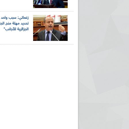
زغماتي: سبب واحد و
تحديد مهلة منح الج
الجزائرية للأجانب"
ريم الإذاعة الجزائرية للرياضيين البارالمبيين المتوجين
بالصور... اللقاء الوطني لمديري الإذ
اليات في طوكيو
حول مرافقة وتغطية الإنتخابات المحلية لـ27 نوفمب