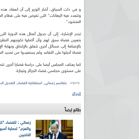
و في ذات السياق، أشار الوزير إلى أن انعقاد هذه
وتتعدد فيه الرهانات" التي تفرض فيه على قطاع ال
المنشود".
تجدر الإشارة، إلى أن جدول أعمال هذه الدورة ال
بتعيين قضاة سبق لهم وأن أكملوا تكوينهم النظري
قضاة أحيلوا على التقاعد ولم يستفيدوا من تمديد الخ
كما يعكف المجلس أيضا على دراسة قضايا أخرى تتص
على مستوى مجلسي قضاء الجزائر وتيبازة.
وسوم:
,
,
بلقاسم زغماتي
استقلالية القضاء
التعديل ال
الجزائر
طالع ايضاً
زغماتي : للقضاء "كل
والعزم" لحماية أصو
الناخبين