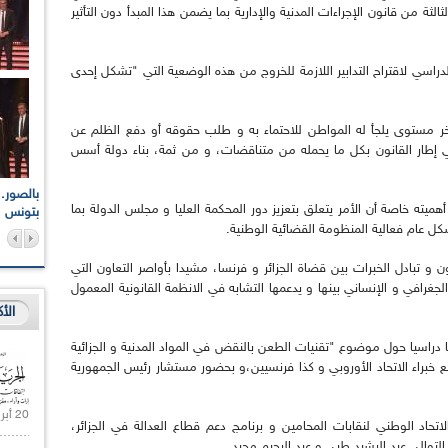
لثالثة من قانون الإجراءات المدنية والإدارية بما يضمن هذا المبدأ دون التأثير
راسي لاقتراح التدابير اللازمة للخروج من هذه الوضعية التي "تشكل إحدى
ر مستوى يلجأ له المواطن للاحتماء به و طلب حقوقه أو دفع الظلم عن
ي إطار القانون بكل ما يحمله من متناقضات، و من ثمة، بناء دولة أسس
اعات الوطنية والجهوية
الإذاعة الجزائرية تقف دقيقة صمت ترحما على أرواح شهداء
يته خاصة أن الأمر يتعلق بتعزيز دور المحكمة العليا و مجلس الدولة بما
ر 2021
17 أكتوبر 1961
بتونس
ل عام فعالية المنظومة القضائية الوطنية.
ون و تبادل الخبرات بين قضاة الجزائر و فرنسا، مشيدا بأواصر التعاون التي
الجغرافي و الإنساني بينها و يدعمها التشابه في الانظمة القانونية المعمول
الأ
ما دراسيا حول موضوع "تقنيات الطعن بالنقض في المواد المدنية و الجزائية
مع خبراء الاتحاد الأوروبي و كذا فرنسيين،و بحضور مستشار رئيس الجمهورية
20 أبريل 2021 |
تحاد الوطني لنقابات المحامين و برنامج دعم قطاع العدالة في الجزائر،
 التوالي عبد الرشيد طبي و عبد الرحيم مجيد.