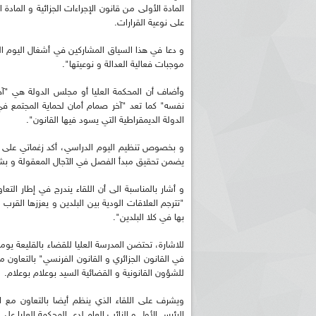
المادة الأولى من قانون الإجراءات الجزائية و المادة ا
على نوعية القرارات.
و دعا في هذا السياق المشاركين في أشغال اليوم الد
موجبات فعالية العدالة و نوعيتها".
وأضاف أن المحكمة العليا أو مجلس الدولة هي "آخ
نفسه" كما تعد "آخر صمام أمان لحماية المجتمع ف
الدولة الديمقراطية التي يسود فيها القانون".
ريم الإذاعة الجزائرية للرياضيين البارالمبيين المتوجين
بالصور... اللقاء الوطني لمديري الإذ
و بخصوص تنظيم اليوم الدراسي، أكد زغماتي على أهم
اليات في طوكيو
حول مرافقة وتغطية الإنتخابات المحلية لـ27 نوفمب
يضمن تحقيق مبدأ الفصل في الآجال المعقولة و بشك
و أشار بالمناسبة الى أن اللقاء يندرج في إطار التعا
"تترجم العلاقات الودية بين البلدين و يعززها القرب 
بها في كلا البلدين".
للاشارة، تحتضن المدرسة العليا للقضاء بالقليعة يو
في القانون الجزائري و القانون الفرنسي" بالتعاون 
للشؤون القانونية و القضائية السيد بوعلام بوعلام.
ويشرف على اللقاء الذي ينظم أيضا بالتعاون مع الا
الرئيس الأول و النائب العام لدى المحكمة العليا على