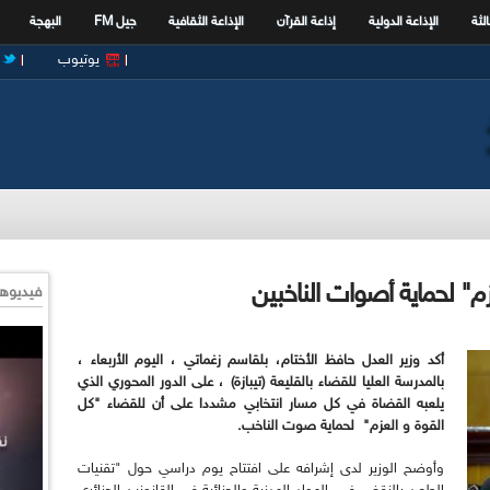
الثة
الإذاعة الدولية
إذاعة القرآن
الإذاعة الثقافية
جيل FM
البهجة
يوتيوب
زم" لحماية أصوات الناخبين
فيديوها
أكد وزير العدل حافظ الأختام، بلقاسم زغماتي ، اليوم الأربعاء ،
بالمدرسة العليا للقضاء بالقليعة (تيبازة) ، على الدور المحوري الذي
يلعبه القضاة في كل مسار انتخابي مشددا على أن للقضاء "كل
القوة و العزم" لحماية صوت الناخب.
وأوضح الوزير لدى إشرافه على افتتاح يوم دراسي حول "تقنيات