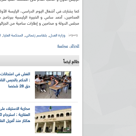
كما يشارك في أشغال اليوم الدراسي، الرئيسة الأول
المحامين، أحمد ساعي و الخبيرة الرئيسية ببرنامج 
مجلس الدولة و محامين و إطارات سامية من الجزائر و
وسوم:
,
,
,
وزارة العدل
بلقاسم زغماتي
المحكمة العليا
ا
الجزائر
,
سياسة
طالع ايضاً
الغش في امتحانات ال
: الحكم بالحبس النا
حق 28 شخصا
محاربة الاستيلاء عل
العقا
هكتار منذ أفريل الفا