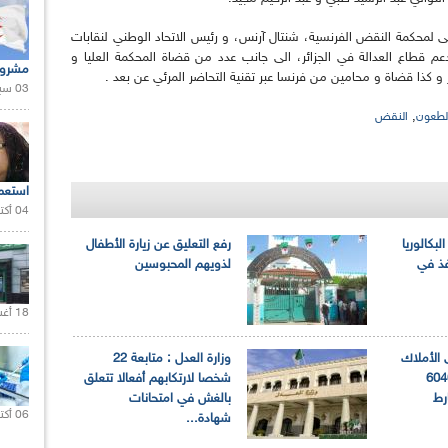
ى لمحكمة النقض الفرنسية، شنتال آرنس، و رئيس الاتحاد الوطني لنقابات
دعم قطاع العدالة في الجزائر، الى جانب عدد من قضاة المحكمة العليا و
مشروع
 كذا قضاة و محامين من فرنسا عبر تقنية التحاضر المرئي عن بعد .
03 سبتمبر 2020 |
,
لطعون
النقض
استعم
04 أكتوبر 2020 |
بكالوريا
رفع التعليق عن زيارة الأطفال
فذ في
لذويهم المحبوسين
18 أغسطس 2020 |
ى الأملاك
وزارة العدل : متابعة 22
رية : استرجاع 6040
شخصا لارتكابهم أفعالا تتعلق
رط
بالغش في امتحانات
06 أكتوبر 2021 |
شهادة...