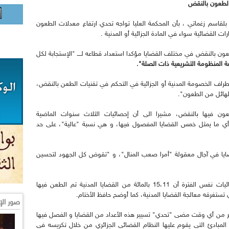
 الطعون بالنقض
بلقاسم زغماتي ، بأن المحكمة العليا تواجه تحدي ارتفاع معدلات الطعون
ت القضائية سواء في المادة الجزائية أو المدنية .
طعون بالنقض في مختلف القضايا مؤكدا استعداد قطاعه لــــ "الإستجابة لكل
 المنظومة التشريعية ذات الصلة
".
طراف الخصومة المدنية أو الجزائية في التحكم في تقنيات الطعن بالنقض،
الهائل من الطعون".
عون فيها بالنقض، مشيرا الى أن إحصائيات الثلاث سنوات الماضية
202) توضح أنه بلغ 20،99 بالمائة، أي ما يمثل خمس القضايا المفصول فيها، و هي نسبة "عالية"، على حد
ايا في آجال معقولة "أمرا صعب المنال"، و "تقوض كل الجهود لتحسين
ونفس الوضع تعرفه المادة المدنية، إذ تشير احصائيات نفس الفترة أن 15،11 بالمائة من القضايا المدنية تم الطعن فيها
تستغرقه معالجة القضايا المدنية، كما أوضح حافظ الأختام.
صور الإ
أكثر من أي وقت مضى "تحدي" تسيير هذه الأعداد من القضايا و الفصل فيها
لمبادئ التي يقوم عليها النظام القضائي الجزائري من خلال تكريسه في