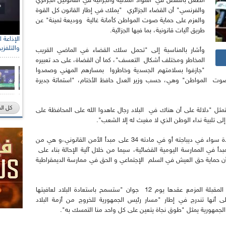
الطعن بالنقض في المواد المدنية والجزائية في القانونين الجزائري
والفرنسي" أن القضاء الجزائري "يملك في إطار القانون كل القوة
والعزم على حماية صوت المواطن كأمانة غالية ووديعة ثمينة" عن
طريق آليات قانونية، بما فيها الجزائية.
والتلفزي
وأشار بالمناسبة إلى "تحمل سلك القضاء في الماضي القريب
المخاطر ومختلف أشكال التعسف"، كما أن القضاة، على حد تعبيره
"جازفوا بسلامتهم الجسدية وخاطروا بمسارهم المهني وصمدوا
 صوت المواطن" وهي، حسب وزير العدل حافظ الأختام، "استماتة جديرة
كل ال
تمثل "دلالة على أن هناك في البلاد رجال عاهدوا الله على المحافظة على
لى تلبية نداء الوطن الذي لا مغيث له إلا الشعب".
وأضاف قائلا: "لقد نص الدستور في صيغته الجديدة سواء في ديباجته أو في مادته 34 على مبدأ الأمن القانوني،و هي من
دأ في الممارسة اليومية القضائية، سيما من خلال آلية الإحالة بناء على
ا أن حماية حق العيش في السلم الإجتماعي و الحق في ممارسة الديمقراطية
ومن جهة أخرى اعتبر السيد زغماتي أن التشريعيات المقبلة المزمع عقدها يوم 12 جوان "ستسمح باستعادة البلاد لعافيتها
ها تندرج في إطار "مسار رئيس الجمهورية للخروج من أزمة البلاد
 الجمهورية يمثل "طوق نجاة يتعين على كل واحد منا التمسك به".