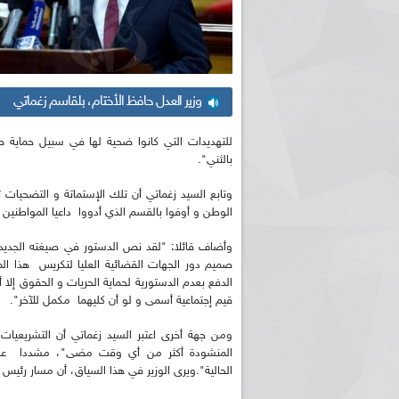
وزير العدل حافظ الأختام، بلقاسم زغماتي
للتهديدات التي كانوا ضحية لها في سبيل حماية
بالثني".
وتابع السيد زغماتي أن تلك الإستماتة و التضحيات 
الوطن و أوفوا بالقسم الذي أدووا داعيا المواطنين إ
صميم دور الجهات القضائية العليا لتكريس هذا المب
الدفع بعدم الدستورية لحماية الحريات و الحقوق إل
قيم إجتماعية أسمى و لو أن كليهما مكمل للآخر".
المنشودة أكثر من أي وقت مضى"، مشددا على أن
الحالية".ويرى الوزير في هذا السياق، أن مسار رئيس