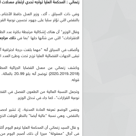
زغماتي : المحكمة العليا تواجه تحدي ارتفاع معدلات
وفي ذات السياق ، أكد، وزير العدل حافظ الأختام، 
بالنقض التي تؤثر سلبا على جهود تحسين نوعية القرارا
وقال الوزير" أن هناك إشكالية مرتبطة بكثرة عدد ال
الاقتراحات" التي من شأنها حلها "بما في
ذلك مراجعة
وأضاف في السياق أنه "مهما بلغت درجة احترافية أ
تبقى الجهات القضائية العليا ترزح تحت وطئ العدد 
وكشف زغماتي عن معدل القضايا الجزائية المط
(0،2019،2018
قوله.
وتجعل النسبة العالية من الطعون الفصل في القض
نوعية القرارات"، كما جاء في تدخل الوزير.
بالنقض، وهي نسبة "عالية أيضا" بالنظر للوقت الذي 
و قال السيد زغماتي أن المحكمة العليا ترفع اليوم 
في آجال "معقولة" مبرزا أن ذلك أصبح اليوم من ا