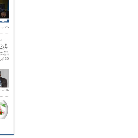
العنص
25 يونيو 2021 |
20 أبريل 2021 |
04 مارس 2020 |