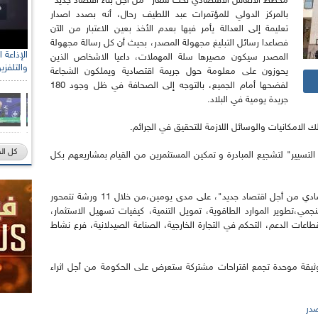
مخطط الانعاش الاقتصادي تحت شعار "من أجل بناء اقتصاد جديد"
بالمركز الدولي للمؤتمرات عبد اللطيف رحال، أنه بصدد اصدار
تعليمة إلى العدالة يأمر فيها بعدم الأخذ بعين الاعتبار من الآن
فصاعدا رسائل التبليغ مجهولة المصدر، بحيث أن كل رسالة مجهولة
المصدر سيكون مصيرها سلة المهملات، داعيا الاشخاص الذين
والتلفزي
يحوزون على معلومة حول جريمة اقتصادية ويملكون الشجاعة
لفضحها أمام الجميع، بالتوجه إلى الصحافة في ظل وجود 180
جريدة يومية في البلاد.
ك الامكانيات والوسائل اللازمة للتحقيق في الجرائم.
كل ال
التسيير" لتشجيع المبادرة و تمكين المستثمرين من القيام بمشاريعهم بكل
وتنعقد أشغال الندوة حول "مخطط الإنعاش الاقتصادي من أجل اقتصاد جديد"، على مدى يومين،من خلال 11 ورشة تتمحور
لمنجمي،تطوير الموارد الطاقوية، تمويل التنمية، كيفيات تسهيل الاستثمار،
ات الدعم، التحكم في التجارة الخارجية، الصناعة الصيدلانية، فرع نشاط
ي اللقاء بوثيقة موحدة تجمع اقتراحات مشتركة ستعرض على الحكومة من أجل اثراء
صدر