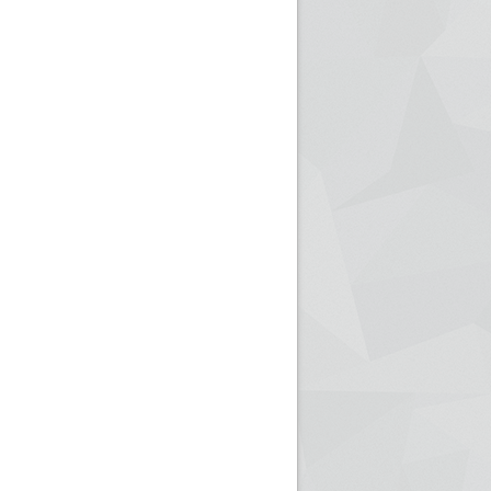
ريم الإذاعة الجزائرية للرياضيين البارالمبيين المتوجين
بالصور... اللقاء الوطني لمديري الإذ
اليات في طوكيو
حول مرافقة وتغطية الإنتخابات المحلية لـ27 نوفمب