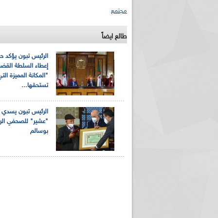
مجتمع
طالع ايضاً
الرئيس تبون يؤكد ح
إعطاء السلطة القضا
"المكانة المميزة الت
تستحقها...
الرئيس تبون يسدي 
"عشير" للصحفي الرا
بوسالم