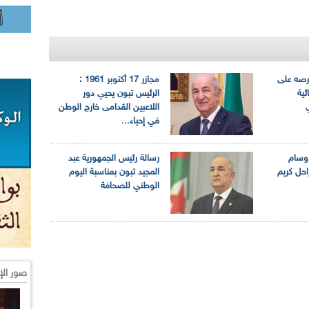
رصه على
مجازر 17 أكتوبر 1961 :
ئية
الرئيس تبون يحيي دور
ي
اللاعبين القدامى خارج الوطن
في إحياء...
وسام
رسالة رئيس الجمهورية عبد
حل كريم
المجيد تبون بمناسبة اليوم
الوطني للصحافة
صور الإ