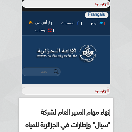
Français
آر أس أس
تويتر
فيسبوك
يوتيوب
‏بحث ‏
استمارة البحث
إنهاء مهام المدير العام لشركة
"سيال" وإطارات في الجزائرية للمياه