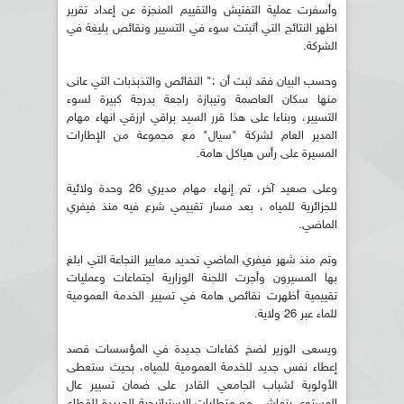
وأسفرت عملية التفتيش والتقييم المنجزة عن إعداد تقرير
اظهر النتائج التي أثبتت سوء في التسيير ونقائص بليغة في
الشركة.
وحسب البيان فقد ثبت أن :" النقائص والتذبذبات التي عانى
منها سكان العاصمة وتيبازة راجعة بدرجة كبيرة لسوء
التسيير، وبناءا على هذا قرر السيد براقي ارزقي انهاء مهام
المدير العام لشركة "سيال" مع مجموعة من الإطارات
المسيرة على رأس هياكل هامة.
وعلى صعيد آخر، تم إنهاء مهام مديري 26 وحدة ولائية
للجزائرية للمياه ، بعد مسار تقييمي شرع فيه منذ فيفري
الماضي.
وتم منذ شهر فيفري الماضي تحديد معايير النجاعة التي ابلغ
بها المسيرون وأجرت اللجنة الوزارية اجتماعات وعمليات
تقييمية أظهرت نقائص هامة في تسيير الخدمة العمومية
للماء عبر 26 ولاية.
ويسعى الوزير لضخ كفاءات جديدة في المؤسسات قصد
إعطاء نفس جديد للخدمة العمومية للمياه، بحيث ستعطى
الأولوية لشباب الجامعي القادر على ضمان تسيير عال
المستوى يتماشى مع متطلبات الإستراتيجية الجديدة للقطاع