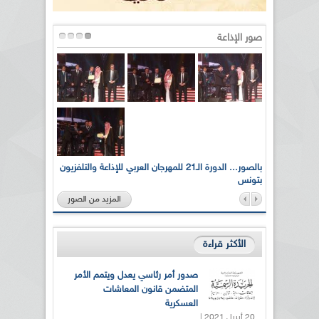
صور الإذاعة
لى أرواح
بالصور... الدورة الـ21 للمهرجان العربي للإذاعة والتلفزيون
بتونس
المزيد من الصور
الأكثر قراءة
صدور أمر رئاسي يعدل ويتمم الأمر
المتضمن قانون المعاشات
العسكرية
20 أبريل 2021 |