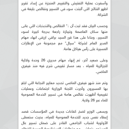
وأسفرت عملية التفتيش والتقييم المنجزة عن إعداد تقرير
اظهر النتائج التي أثبتت سوء في التسيير ونقائص بليغة في
الشركة.
وحسب البيان فقد ثبت أن :" النقائص والتذبذبات التي عانى
منها سكان العاصمة وتيبازة راجعة بدرجة كبيرة لسوء
التسيير، وبناءا على هذا قرر السيد براقي ارزقي انهاء مهام
المدير العام لشركة "سيال" مع مجموعة من الإطارات
المسيرة على رأس هياكل هامة.
وعلى صعيد آخر، تم إنهاء مهام مديري 26 وحدة ولائية
للجزائرية للمياه ، بعد مسار تقييمي شرع فيه منذ فيفري
الماضي.
وتم منذ شهر فيفري الماضي تحديد معايير النجاعة التي ابلغ
بها المسيرون وأجرت اللجنة الوزارية اجتماعات وعمليات
تقييمية أظهرت نقائص هامة في تسيير الخدمة العمومية
للماء عبر 26 ولاية.
ويسعى الوزير لضخ كفاءات جديدة في المؤسسات قصد
إعطاء نفس جديد للخدمة العمومية للمياه، بحيث ستعطى
الأولوية لشباب الجامعي القادر على ضمان تسيير عال
المستوى يتماشى مع متطلبات الإستراتيجية الجديدة للقطاع