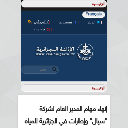
Français
آر أس أس
تويتر
فيسبوك
يوتيوب
‏بحث ‏
استمارة البحث
إنهاء مهام المدير العام لشركة
"سيال" وإطارات في الجزائرية للمياه