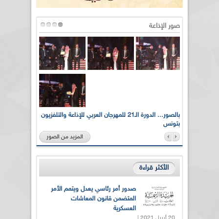
صور الإذاعة
لى أرواح
بالصور... الدورة الـ21 للمهرجان العربي للإذاعة والتلفزيون
بتونس
المزيد من الصور
الأكثر قراءة
صدور أمر رئاسي يعدل ويتمم الأمر
المتضمن قانون المعاشات
العسكرية
20 أبريل 2021 |