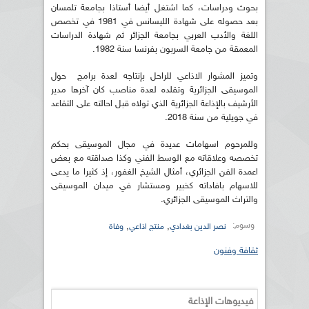
بحوث ودراسات، كما اشتغل أيضا أستاذا بجامعة تلمسان
بعد حصوله على شهادة الليسانس في 1981 في تخصص
اللغة والأدب العربي بجامعة الجزائر ثم شهادة الدراسات
المعمقة من جامعة السربون بفرنسا سنة 1982.
وتميز المشوار الاذاعي للراحل بإنتاجه لعدة برامج حول
الموسيقى الجزائرية وتقلده لعدة مناصب كان آخرها مدير
الأرشيف بالإذاعة الجزائرية الذي تولاه قبل احالته على التقاعد
في جويلية من سنة 2018.
وللمرحوم اسهامات عديدة في مجال الموسيقى بحكم
تخصصه وعلاقاته مع الوسط الفني وكذا صداقته مع بعض
اعمدة الفن الجزائري، أمثال الشيخ الغفور، إذ كثيرا ما يدعى
للاسهام بافاداته كخبير ومستشار في ميدان الموسيقى
والتراث الموسيقى الجزائري.
وسوم:
,
,
نصر الدين بغدادي
منتج اذاعي
وفاة
ثقافة وفنون
فيديوهات الإذاعة