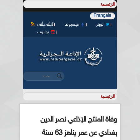
Français
آر أس أس
تويتر
فيسبوك
يوتيوب
‏بحث ‏
استمارة البحث
وفاة المنتج الإذاعي نصر الدين
بغدادي عن عمر يناهز 63 سنة