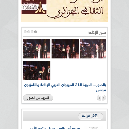
صور الإذاعة
لى أرواح
بالصور... الدورة الـ21 للمهرجان العربي للإذاعة والتلفزيون
بتونس
المزيد من الصور
الأكثر قراءة
صدور أمر رئاسي يعدل ويتمم الأمر