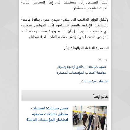
العقار الصناعي إلى مستحقيه في إطار السياسة العامة
للدولة لتشجيع الاستثمار.
وتنقل الوزير المنتدب الى ببلدية سيدي عمران بدائرة جامعة
بالمقاطعة الإدارية بالمغير مستثمرة لأحد الخواص مختصة
في توضيب التمور قبل أن يختتم زيارته بتفقد وحدة لأحد
الخواص مختصة في توضيب مادة الملح ببلدية سطيل.
المصدر : الاذاعة الجزائرية / وأج
وسوم:
,
,
نسيم ضيافات
إطلاق أرضية رقمية
مرافقة أصحاب المؤسسات المصغرة
اقتصاد
,
مؤسسات
طالع ايضاً
نسيم ضيافات: استحداث
مناطق نشاطات مصغرة
لاحتضان المؤسسات الناشئة