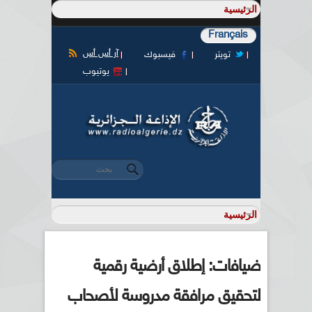
Français
آر أس أس
تويتر
فيسبوك
يوتيوب
‏بحث ‏
استمارة البحث
ضيافات: إطلاق أرضية رقمية
لتحقيق مرافقة مدروسة لأصحاب