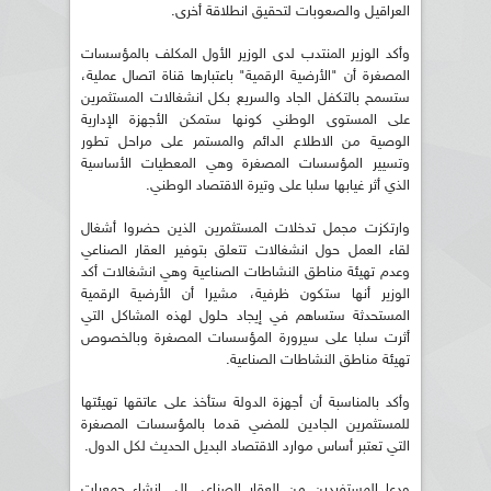
العراقيل والصعوبات لتحقيق انطلاقة أخرى.
وأكد الوزير المنتدب لدى الوزير الأول المكلف بالمؤسسات
المصغرة أن "الأرضية الرقمية" باعتبارها قناة اتصال عملية،
ستسمح بالتكفل الجاد والسريع بكل انشغالات المستثمرين
على المستوى الوطني كونها ستمكن الأجهزة الإدارية
الوصية من الاطلاع الدائم والمستمر على مراحل تطور
وتسيير المؤسسات المصغرة وهي المعطيات الأساسية
الذي أثر غيابها سلبا على وتيرة الاقتصاد الوطني.
وارتكزت مجمل تدخلات المستثمرين الذين حضروا أشغال
لقاء العمل حول انشغالات تتعلق بتوفير العقار الصناعي
وعدم تهيئة مناطق النشاطات الصناعية وهي انشغالات أكد
الوزير أنها ستكون ظرفية، مشيرا أن الأرضية الرقمية
المستحدثة ستساهم في إيجاد حلول لهذه المشاكل التي
أثرت سلبا على سيرورة المؤسسات المصغرة وبالخصوص
تهيئة مناطق النشاطات الصناعية.
وأكد بالمناسبة أن أجهزة الدولة ستأخذ على عاتقها تهيئتها
للمستثمرين الجادين للمضي قدما بالمؤسسات المصغرة
التي تعتبر أساس موارد الاقتصاد البديل الحديث لكل الدول.
ودعا المستفيدين من العقار الصناعي إلى إنشاء جمعيات