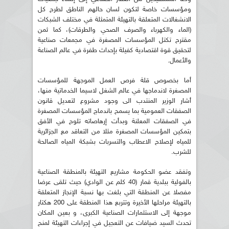
ومؤسسات خاصة لتكون لسان حالهم الناطق لطرح كل
الانشغالات المتعلقة بالتهيئة المتمثلة في مختلف الشبكات
(الماء والكهرباء والصرف الصحي والطرقات)، كما ثمن
مقترح تكتل المؤسسات المصغرة في مجمعات صناعية
لتحقيق قوة اقتصادية كفيلة بإحداث طفرة في عالم الصناعة
والأعمال.
أما بخصوص قلة فرص العمل الموجهة للمؤسسات
المصغرة لاندماجها في عالم الشغل لاسيما الخدماتية منها،
أشار الوزير المنتدب الى وجود مشروع لتعديل قانون
الصفقات العمومية بما يسمح باندماج المؤسسات المصغرة
في الصفقات المعلنة وبدأت إرهاصاته تلوح في الأفق
بتمكين المؤسسات المصغرة مثلا من التعاقد مع الجزائرية
للمياه لإصلاح الاعطاب والتسربات بشبكة المياه الصالحة
للشرب.
وتفقد عضو الحكومة مشاريع التهيئة بالمنطقة الصناعية
بالفولية ببلدية قمار (40 كلم عن الوادي) حيث تلقى عرضا
مفصلا عن المنطقة التي بلغت بها نسبة الإنجاز المتعلقة
بالتهيئة مراحلها الأخيرة وتتربع هذا المنطقة على 200 هكتار
موجهة إلى الاستثمارات الصناعية الكبرى، و بعين المكان
تحدث السيد ضيافات عن التعجيل في إجراءات التهيئة لمنح