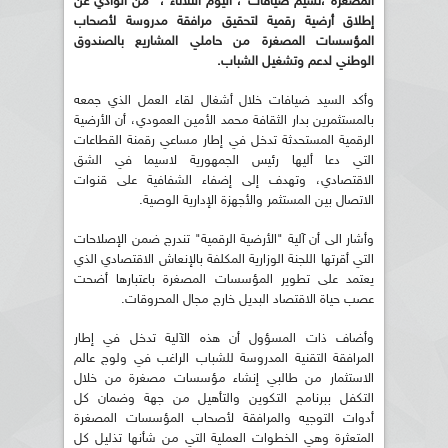
المصغرة ،نسيم ضيافات ، اليوم الثلاثاء ، من الوادي عن
إطلاق أرضية رقمية لتحقيق مرافقة مدروسة لأصحاب
المؤسسات المصغرة من حاملي المشاريع بالصندوق
الوطني لدعم وتشغيل الشباب.
وأكد السيد ضيافات خلال أشغال لقاء العمل الذي جمعه
بالمستثمرين بدار الثقافة محمد الأمين العمودي، أن الأرضية
الرقمية المستحدثة تدخل في إطار مساعي رقمنة القطاعات
التي دعا أليها رئيس الجمهورية لاسيما في الشق
الاقتصادي، وتهدف إلى إضفاء الشفافية على قنوات
الاتصال بين المستثمر والأجهزة الإدارية الوصية.
وأشار الى أن آلية "الأرضية الرقمية" تندرج ضمن الإصلاحات
التي أقرتها اللجنة الوزارية المكلفة بالإنعاش الاقتصادي الذي
يعتمد على تطوير المؤسسات المصغرة باعتبارها أضحت
عصب حياة الاقتصاد البديل خارج مجال المحروقات.
وأضاف ذات المسؤول أن هذه الآلية تدخل في إطار
المرافقة التقنية المدروسة للشباب الراغب في ولوج عالم
الاستثمار من طالبي إنشاء مؤسسات مصغرة من خلال
التكفل ببرنامج التكوين والتأهيل من جهة وضمان كل
أدوات التوجيه والمرافقة لأصحاب المؤسسات المصغرة
المتعثرة وهي الخطوات العملية التي من شأنها تذليل كل