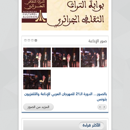
صور الإذاعة
لى أرواح
بالصور... الدورة الـ21 للمهرجان العربي للإذاعة والتلفزيون
بتونس
المزيد من الصور
الأكثر قراءة