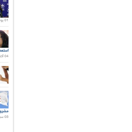
01 يونيو 2021 |
استعم
04 أكتوبر 2020 |
مشروع
03 سبتمبر 2020 |