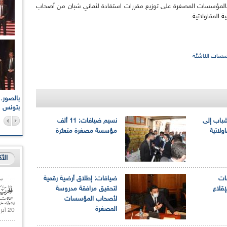
ف بالمؤسسات المصغرة على توزيع مقررات استفادة لثماني شبان من أصحاب
 المقاولاتية.
سسات الناشئة
اعات الوطنية والجهوية
الإذاعة الجزائرية تقف دقيقة صمت ترحما على أرواح شهداء
ر 2021
17 أكتوبر 1961
بتونس
شباب إلى
نسيم ضيافات: 11 ألف
ولاتية
مؤسسة مصغرة متعثرة
الأ
ات
ضيافات: إطلاق أرضية رقمية
إقلاع
لتحقيق مرافقة مدروسة
لأصحاب المؤسسات
المصغرة
20 أبريل 2021 |