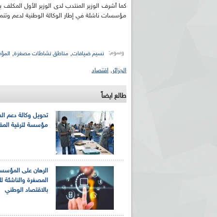
كما أشرف الوزير المنتدب لدى الوزير الأول المكل
مؤسسات ناشئة في إطار الوكالة الوطنية لدعم وتنمية
وسوم:
,
,
نسيم ضيافات
مناطق نشاطات مصغرة
المؤ
الجزائر
,
اقتصاد
ريم الإذاعة الجزائرية للرياضيين البارالمبيين المتوجين
بالصور... اللقاء الوطني لمديري الإذ
طالع ايضاً
اليات في طوكيو
حول مرافقة وتغطية الإنتخابات المحلية لـ27 نوفمب
تحويل وكالة دعم ال
مؤسسة لترقية المقا
الرهان على المؤسس
المصغرة والناشئة لل
بالاقتصاد الوطني