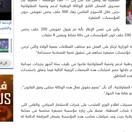
المتعثرة قد وصل لحد الآن إلى 11 ألف مؤسسة"، مضيفا بأن
صندوق الضمان التابع للوكالة الوطنية لدعم وتنمية المقاولاتية
درس خلال الأسبوع الماضي زهاء 500 ملف يخص تعويض ديون
المؤسسات المتعثرة.
والتلفزي
وأبرز في نفس الإطار بأنه تم قبول تعويض 250 ملف يخص
.
رته الوزارية ترتكز على العمل مع مختلف القطاعات بمعية الولاة والتي ترمي
ث مؤسسات مصغرة تساهم في تحقيق تنمية اقتصادية مستدامة".
كل ال
الوطنية لدعم وتنمية المقاولاتية قاموا في ظرف ستة أشهر بخرجات ميدانية
لها حصر احتياجات هذه التجمعات الريفية النائية فيما يتعلق باستحداث
ه المناطق.
لمقاولاتية، أكد بأن "جميع حقوق عمال هذه الوكالة ستلبى وفق القانون"،
 نقابة هذا الجهاز".
مسيلت اطلاع الوزير المنتدب على قدرات الاستثمار السياحي والغابي التي
 لفائدة شباب المنطقة، فضلا على زيارة مؤسسة مصغرة مختصة في صناعة
الولاية حيث وعد ضيافات صاحب هذه المؤسسة بضمان المرافقة الدائمة له