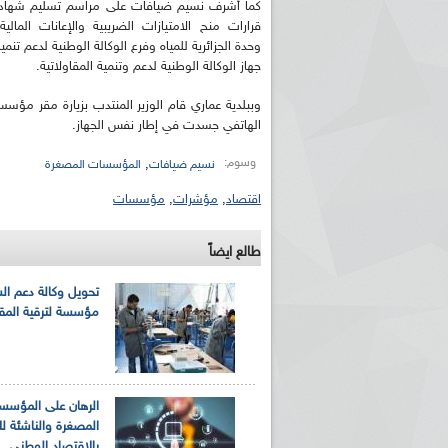
كما أشرف نسيم ضيافات على مراسم تسليم شهادا
قرارات منح الامتيازات الضريبية والإعانات الما
وحدة الجزائرية للمياه وفرع الوكالة الوطنية لدعم 
جهاز الوكالة الوطنية لدعم وتنمية المقاولاتية.
وببلدية عماري قام الوزير المنتدب بزيارة مقر مؤس
الهاتفي جسدت في إطار نفس الجهاز.
وسوم:
,
نسيم ضيافات
المؤسسات المصغرة
اقتصاد
,
مؤشرات
,
مؤسسات
طالع ايضاً
تحويل وكالة دعم ال
مؤسسة لترقية المقا
الرهان على المؤسس
المصغرة والناشئة لل
بالاقتصاد الوطني