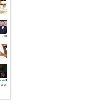
10 فبراير 2021 |
العنص
25 يونيو 2021 |