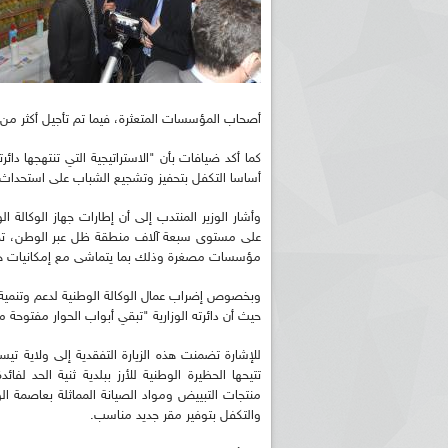
أصحاب المؤسسات المتعثرة، فيما تم تأجيل أكثر من 230 ملف كون المؤسسات في حالة نشاط ورفض 6 ملفات
كما أكد ضيافات بأن "الاستراتيجية التي تنتهجها دائ
أساسا التكفل بتحفيز وتشجيع الشباب على استحدا
وأشار الوزير المنتدب إلى أن إطارات جهاز الوكالة 
على مستوى سبعة آلاف منطقة ظل عبر الوطن، تم خلا
مؤسسات مصغرة وذلك بما يتماشى مع إمكانيات هذ
وبخصوص إضراب عمال الوكالة الوطنية لدعم وتنمية ا
حيث أن دائرته الوزارية "تبقي أبواب الحوار مفتوحة مع
للإشارة تضمنت هذه الزيارة التفقدية إلى ولاية تيس
تتيحها الحظيرة الوطنية للأرز ببلدية ثنية الحد
منتجات التبييض ومواد الصيانة المماثلة بعاصمة 
والتكفل بتوفير مقر جديد مناسب.