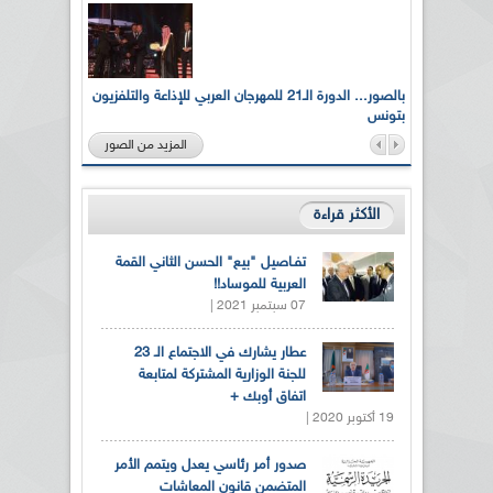
لى أرواح
بالصور... الدورة الـ21 للمهرجان العربي للإذاعة والتلفزيون
بتونس
المزيد من الصور
الأكثر قراءة
تفـاصيل "بيع" الحسن الثاني القمة
العربية للموساد!!
07 سبتمبر 2021 |
عطار يشارك في الاجتماع الـ 23
للجنة الوزارية المشتركة لمتابعة
اتفاق أوبك +
19 أكتوبر 2020 |
صدور أمر رئاسي يعدل ويتمم الأمر
المتضمن قانون المعاشات