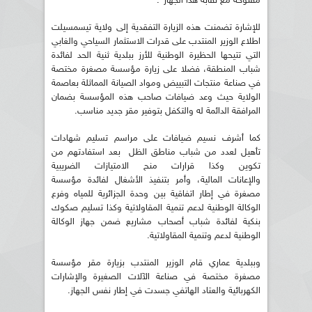
مفتوحة مع نقابة هذا الجهاز".
للإشارة تضمنت هذه الزيارة التفقدية إلى ولاية تيسمسيلت
اطلاع الوزير المنتدب على قدرات الاستثمار السياحي والغابي
التي تتيحها الحظيرة الوطنية للأرز ببلدية ثنية الحد لفائدة
شباب المنطقة، فضلا على زيارة مؤسسة مصغرة مختصة
في صناعة منتجات التبييض ومواد الصيانة المماثلة بعاصمة
الولاية حيث وعد ضيافات صاحب هذه المؤسسة بضمان
المرافقة الدائمة له والتكفل بتوفير مقر جديد مناسب.
كما أشرف نسيم ضيافات على مراسم تسليم شهادات
تأهيل لعدد من شباب مناطق الظل بعد استفادتهم من
تكوين وكذا قرارات منح الامتيازات الضريبية
والإعانات المالية، وأمر بتنفيذ الأشغال لفائدة مؤسسة
مصغرة في إطار اتفاقية بين وحدة الجزائرية للمياه وفرع
الوكالة الوطنية لدعم تنمية المقاولاتية وكذا تسليم صكوك
بنكية لفائدة شباب أصحاب مشاريع ضمن جهاز الوكالة
الوطنية لدعم وتنمية المقاولاتية.
وببلدية عماري قام الوزير المنتدب بزيارة مقر مؤسسة
مصغرة مختصة في صناعة الآلات الصغيرة والإشارات
الكهربائية والعتاد الهاتفي جسدت في إطار نفس الجهاز.