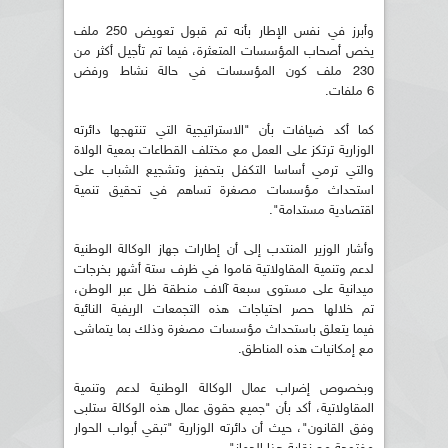
وأبرز في نفس الإطار بأنه تم قبول تعويض 250 ملف
يخص أصحاب المؤسسات المتعثرة، فيما تم تأجيل أكثر من
230 ملف كون المؤسسات في حالة نشاط ورفض
6 ملفات.
كما أكد ضيافات بأن "الاستراتيجية التي تنتهجها دائرته
الوزارية ترتكز على العمل مع مختلف القطاعات بمعية الولاة
والتي ترمي أساسا التكفل بتحفيز وتشجيع الشباب على
استحداث مؤسسات مصغرة تساهم في تحقيق تنمية
اقتصادية مستدامة".
وأشار الوزير المنتدب إلى أن إطارات جهاز الوكالة الوطنية
لدعم وتنمية المقاولاتية قاموا في ظرف ستة أشهر بخرجات
ميدانية على مستوى سبعة آلاف منطقة ظل عبر الوطن،
تم خلالها حصر احتياجات هذه التجمعات الريفية النائية
فيما يتعلق باستحداث مؤسسات مصغرة وذلك بما يتماشى
مع إمكانيات هذه المناطق.
وبخصوص إضراب عمال الوكالة الوطنية لدعم وتنمية
المقاولاتية، أكد بأن "جميع حقوق عمال هذه الوكالة ستلبى
وفق القانون"، حيث أن دائرته الوزارية "تبقي أبواب الحوار