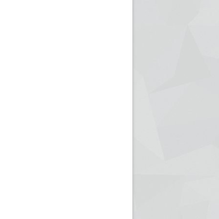
ريم الإذاعة الجزائرية للرياضيين البارالمبيين المتوجين
بالصور... اللقاء الوطني لمديري الإذ
اليات في طوكيو
حول مرافقة وتغطية الإنتخابات المحلية لـ27 نوفمب