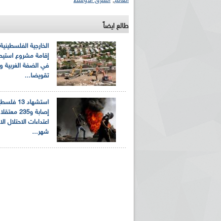
العالم
,
الشرق الأوسط
طالع ايضاً
الخارجية الفلسطينية
إقامة مشروع استيط
في الضفة الغربية وت
تقويضا...
إصابة و235 م
اعتداءات الاحتلال ال
شهر...