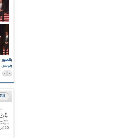
اعات الوطنية والجهوية
الإذاعة الجزائرية تقف دقيقة صمت ترحما على أرواح شهداء
ر 2021
17 أكتوبر 1961
بتونس
الأ
20 أبريل 2021 |