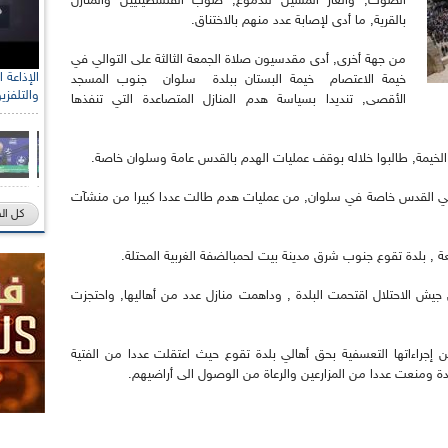
الصوت, والغاز المسيل للدموع, صوب الفلسطينيين والمنازل
بالقرية, ما أدى لإصابة عدد منهم بالاختناق.
من جهة أخرى, أدى مقدسيون صلاة الجمعة الثالثة على التوالي في
خيمة الاعتصام خيمة البستان ببلدة سلوان جنوب المسجد
والتلفزي
الأقصى, تنديدا بسياسة هدم المنازل المتصاعدة التي تنفذها
الخيمة, طالبوا خلاله بوقف عمليات الهدم بالقدس عامة وسلوان خاصة.
أهالي القدس خاصة في سلوان, من عمليات هدم طالت عددا كبيرا من منشآت
كل ال
 , بلدة تقوع جنوب شرق مدينة بيت لحمبالضفة الغربية المحتلة.
 جيش الاحتلال اقتحمت البلدة , وداهمت منازل عدد من أهاليها, واحتجزت
 إجراءاتها التعسفية بحق أهالي بلدة تقوع حيث اعتقلت عددا من الفتية
دة ومنعت عددا من المزارعين والرعاة من الوصول الى أراضيهم.