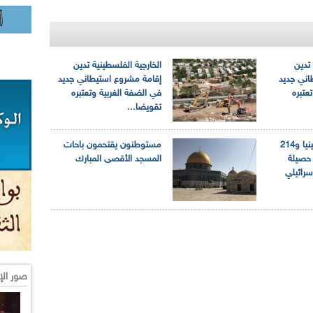
 تدين
الخارجية الفلسطينية تدين
اني جديد
إقامة مشروع استيطاني جديد
عتبره
في الضفة الغربية وتعتبره
تقويضا...
استشهاد 13 فلسطينيا و214
مستوطنون يقتحمون باحات
عتقلا حصيلة
المسجد الأقصى المبارك
اسرائيلي
صور الإ