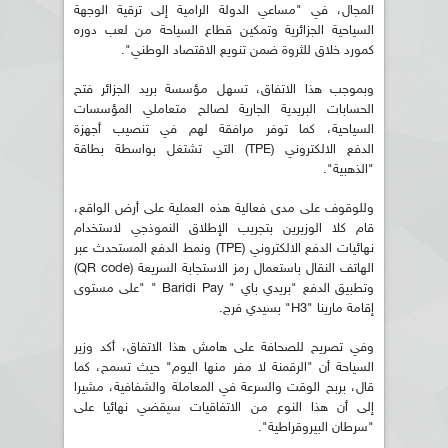
المجال، في "مساعي الدولة الرامية إلى ترقية الوجهة
السياحية الجزائرية وتمكين قطاع السياحة من لعب دوره
كمورد خلاق للثروة ضمن تنويع الاقتصاد الوطني".
وبموجب هذا الاتفاق، تسهل مؤسسة بريد الجزائر فتح
الحسابات البريدية الجارية لصالح متعاملي المؤسسات
السياحية، كما توفر مرافقة لهم في تنصيب أجهزة
الدفع الالكتروني (TPE) التي تشتغل بواسطة بطاقة
"الذهبية".
وللوقوف على مدى فعالية هذه العملية على أرض الواقع،
قام كلا الوزيرين بتجريب الإطلاق النموذجي لاستخدام
نهائيات الدفع الالكتروني (TPE) ونمط الدفع المستحدث عبر
الهاتف النقال باستعمال رمز الاستجابة السريعة (QR code)
وتطبيق الدفع "بريدي باي " Baridi Pay " "على مستوى
إقامة مارينا "H3" بسيدي فرج.
وفي تصريح للصحافة على هامش هذا الاتفاق، أكد وزير
السياحة أن "الرقمنة لا مفر منها اليوم" حيث تسمح، كما
قال، بربح الوقت والسرعة في المعاملة والشفافية، مشيرا
إلى أن هذا النوع من الاتفاقيات سيقضي نهائيا على
"سرطان البيروقراطية".