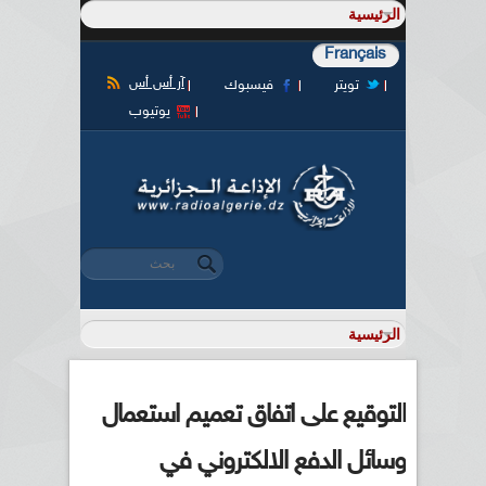
Français
آر أس أس
تويتر
فيسبوك
يوتيوب
‏بحث ‏
استمارة البحث
التوقيع على اتفاق تعميم استعمال
وسائل الدفع الالكتروني في