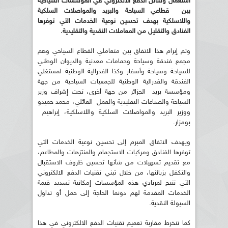
استعمال وسائل الدفع الالكتروني في المؤسسات السياحية
بين
قطاعي السياحة والبريد والمواصلات السلكية
واللاسلكية بهدف تحسين نوعية
الخدمات التي توفرها
الفنادق والتقليل من المعاملات النقدية والتقليدية
.
وتم إبرام هذا الاتفاق بين متعاملي القطاع السياحي وهم
مجمع فندقة وسياحة وحمامات معدنية والديوان الوطني
للسياحة وسياحة وأسفار وكذا الفدرالية الوطنية لمستغلي
الفندقة والفدرالية الوطنية للجمعيات السياحية من جهة
ومؤسسة بريد الجزائر من جهة أخرى، تحت إشراف وزير
السياحة والصناعات التقليدية والعمل العائلي، محمد حميدو
ووزير البريد والمواصلات السلكية واللاسلكية، إبراهيم
بومزار.
ويهدف الاتفاق المبرم إلى تحسين نوعية الخدمات التي
توفرها الفنادق ومركبات الاستجمام والمنتزهات والمطاعم،
مع تقديم تسهيلات من شأنها تحسين ظروف الاستقبال
والتكفل بزبائنها، من خلال تبني تقنيات الدفع الالكتروني
التي تتيح لمرتادي هذه المؤسسات إمكانية تسديد قيمة
الخدمات المقدمة لهم دونما الحاجة إلى حمل أو تداول
السيولة النقدية.
كما تنخرط مقاربة تعميم تقنيات الدفع الالكتروني في هذا