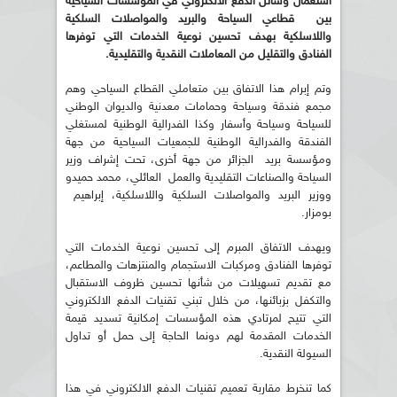
استعمال وسائل الدفع الالكتروني في المؤسسات السياحية
بين
قطاعي السياحة والبريد والمواصلات السلكية
واللاسلكية بهدف تحسين نوعية
الخدمات التي توفرها
الفنادق والتقليل من المعاملات النقدية والتقليدية
.
وتم إبرام هذا الاتفاق بين متعاملي القطاع السياحي وهم
مجمع فندقة وسياحة وحمامات معدنية والديوان الوطني
للسياحة وسياحة وأسفار وكذا الفدرالية الوطنية لمستغلي
الفندقة والفدرالية الوطنية للجمعيات السياحية من جهة
ومؤسسة بريد الجزائر من جهة أخرى، تحت إشراف وزير
السياحة والصناعات التقليدية والعمل العائلي، محمد حميدو
ووزير البريد والمواصلات السلكية واللاسلكية، إبراهيم
بومزار.
ويهدف الاتفاق المبرم إلى تحسين نوعية الخدمات التي
توفرها الفنادق ومركبات الاستجمام والمنتزهات والمطاعم،
مع تقديم تسهيلات من شأنها تحسين ظروف الاستقبال
والتكفل بزبائنها، من خلال تبني تقنيات الدفع الالكتروني
التي تتيح لمرتادي هذه المؤسسات إمكانية تسديد قيمة
الخدمات المقدمة لهم دونما الحاجة إلى حمل أو تداول
السيولة النقدية.
كما تنخرط مقاربة تعميم تقنيات الدفع الالكتروني في هذا