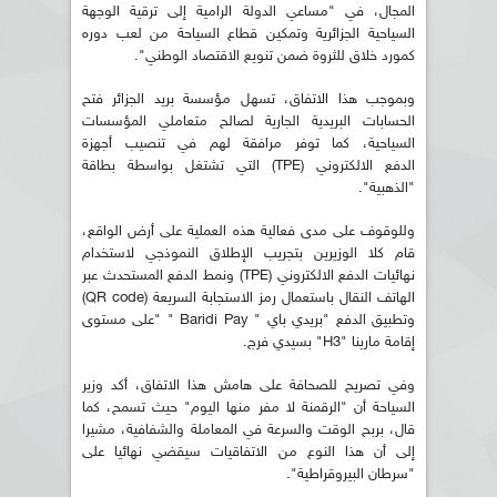
المجال، في "مساعي الدولة الرامية إلى ترقية الوجهة
السياحية الجزائرية وتمكين قطاع السياحة من لعب دوره
كمورد خلاق للثروة ضمن تنويع الاقتصاد الوطني".
وبموجب هذا الاتفاق، تسهل مؤسسة بريد الجزائر فتح
الحسابات البريدية الجارية لصالح متعاملي المؤسسات
السياحية، كما توفر مرافقة لهم في تنصيب أجهزة
الدفع الالكتروني (TPE) التي تشتغل بواسطة بطاقة
"الذهبية".
وللوقوف على مدى فعالية هذه العملية على أرض الواقع،
قام كلا الوزيرين بتجريب الإطلاق النموذجي لاستخدام
نهائيات الدفع الالكتروني (TPE) ونمط الدفع المستحدث عبر
الهاتف النقال باستعمال رمز الاستجابة السريعة (QR code)
وتطبيق الدفع "بريدي باي " Baridi Pay " "على مستوى
إقامة مارينا "H3" بسيدي فرج.
وفي تصريح للصحافة على هامش هذا الاتفاق، أكد وزير
السياحة أن "الرقمنة لا مفر منها اليوم" حيث تسمح، كما
قال، بربح الوقت والسرعة في المعاملة والشفافية، مشيرا
إلى أن هذا النوع من الاتفاقيات سيقضي نهائيا على
"سرطان البيروقراطية".