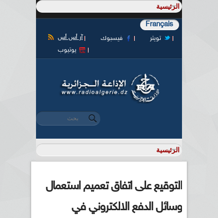
Français
آر أس أس
تويتر
فيسبوك
يوتيوب
‏بحث ‏
استمارة البحث
التوقيع على اتفاق تعميم استعمال
وسائل الدفع الالكتروني في