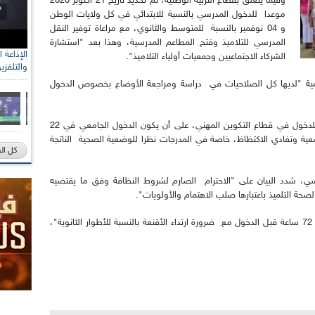
وفيما يتعلق بقطاع التربية الوطنية، تم تحديد تاريخ 21 أكتوبر 2020
موعدا للدخول المدرسي بالنسبة للابتدائي في كل ولايات الوطن
و 04 نوفمبر بالنسبة للمتوسط والثانوي، مع مراعاة توفير النقل
المدرسي للتلاميذ وفتح المطاعم المدرسية، وهذا بعد "استشارة
الشركاء الاجتماعيين وجمعيات أولياء التلاميذ".
والتلفزي
علمية "لديها كل الصلاحيات في دراسة ومراجعة الأوضاع بخصوص الدخول
من جهة أخرى، تم تحديد 15 نوفمبر 2020 موعدا للدخول في قطاع التكوين المهني، على أن يكون الدخول الجامعي في 22
حياء الجامعية وتفادي الاكتظاظ، خاصة في المدرجات نظرا للوضعية الصحية الناتجة
كل ال
رسي، شدد البيان على "الاحترام الصارم لشروط النظافة وفق ما يقتضيه
حة التلميذ باعتبارها صلب الاهتمام والأولويات".
كما أشار أيضا إلى "تطهير المؤسسات التربوية لمدة 72 ساعة قبل الدخول مع ضرورة ارتداء الأقنعة بالنسبة للأطوار الثانوية"،