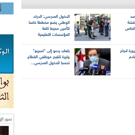
الرصد
الدخول المدرسي: الدرك
اقشة
الوطني يضع مخططا خاصا
الخاص
لتأمين محيط كافة
المؤسسات التعليمية
ورة انجاح
بلعابد يدعو إلى "تسريع"
ادم
وتيرة تلقيح موظفي القطاع
تحسبا للدخول المدرسي...
صور الإ