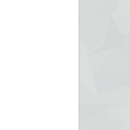
ريم الإذاعة الجزائرية للرياضيين البارالمبيين المتوجين
بالصور... اللقاء الوطني لمديري الإذ
اليات في طوكيو
حول مرافقة وتغطية الإنتخابات المحلية لـ27 نوفمب