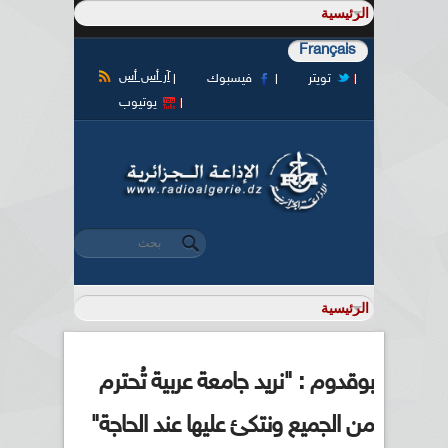
Français
آر أس أس
تويتر
فيسبوك
يوتيوب
‏بحث ‏
استمارة البحث
بوقدوم : "نريد جامعة عربية تُحترم
من الجميع ونتكئ عليها عند الحاجة"