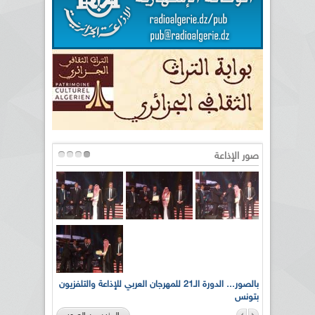
صور الإذاعة
لى أرواح
بالصور... الدورة الـ21 للمهرجان العربي للإذاعة والتلفزيون
بتونس