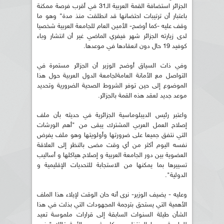
الجزائر استضافة القمة العربية الـ31 في أقرب فرصة ممكنة
باعتبار أن ترتيبات احتضانها قد انطلقت منذ مدة" وهو ما
وقف عليه -كما أوضح- الأمين العام للجامعة العربية شخصيا
لدى زيارته الجزائر شهر فيفري الماضي غير أن انتشار وباء
كوفيد 19 حال دون انعقادها في موعدها.
وفي ذات السياق أوضح الوزير أن الجزائر مستمرة في
التواصل مع الأمانة العامةلجامعة الدول العربية حول هذا
الموضوع إلى حين توفر الشروط الصحية الضرورية وتحديد
موعد جديد لعقد هذه القمة بالجزائر.
واعتبر رئيس الديبلوماسية الجزائرية في حديثه بأن ملف
إصلاح العمل العربي المشترك يبقى من "أهم الورشات
التي نتفق جميعا على ضرورتها وأولويتها وهو ملف يفرض
نفسه اليوم أكثر من أي وقت مضى بالنظر إلى العلاقة
العضوية بين دور الجامعة العربية و إصلاح هياكلها و أساليب
تسييرها بما يمكنها من الاستجابة للتحديات الإقليمية و
الدولية".
وعليه - يضيف الوزير- نرى أنه حان الوقت لإيلاء هذا الملف
الأهمية التي يستحق بترجمة المجهودات التي بذلت في هذا
الشأن طيلة السنوات السابقة إلى قرارات ملموسة تعيد