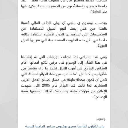
للجامعة دورها المنتظر من كل شعوب الأمة قائلا " نريد
جامعة تجمع و جامعة تُحترم من الجميع و جامعة نتكئ عليها
عند الحاجة".
وبحسب بوقدوم ي ينبغي أن يولى الجانب المالي أهمية
خاصة من خلال بحث أنجع السبل للاستفادة من
المخصصات التي تساهم بها الدول الأعضاء استفادة مثالية
خاصة في ظل هذه الظروف المستعصية التي تمر بها الدول
العربية.
وفي هذا السياقي دعا مختلف الورشات التي تم إنشاءها
في هذا الشأن إلى الإسراع في عرض نتائج أعمالها أمام
المجلس الوزاري في أقرب الآجال ليتخذ ما يراه مناسبا في
شأنها وهو كما قال "ما ننتظره من قمة الجزائر المقبلة التي
نأمل أن تكون محطة فارقة في مسار إصلاح العمل العربي
المشترك كما كانت قمة الجزائر عام 2005 التي شهدت
الإعلان عن قرارات هامة واستحقت آنذاك تسميتها بقمة
الإصلاح".
وسوم:
,
وزير الشؤون الخارحية صبري بوقدوم
مجلس الجامعة العربية