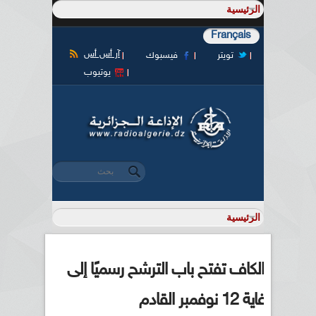
Français
آر أس أس
تويتر
فيسبوك
يوتيوب
‏بحث ‏
استمارة البحث
الكاف تفتح باب الترشح رسميًا إلى
غاية 12 نوفمبر القادم