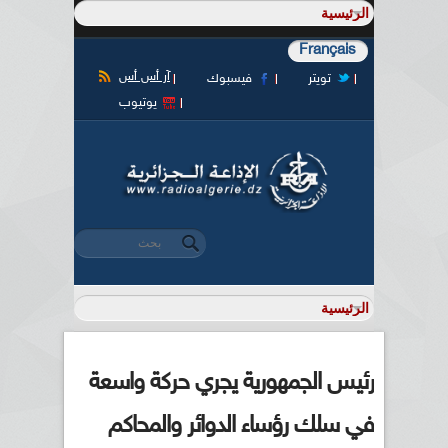
Français
آر أس أس
تويتر
فيسبوك
يوتيوب
‏بحث ‏
استمارة البحث
رئيس الجمهورية يجري حركة واسعة
في سلك رؤساء الدوائر والمحاكم