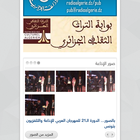
صور الإذاعة
لى أرواح
بالصور... الدورة الـ21 للمهرجان العربي للإذاعة والتلفزيون
بتونس
المزيد من الصور