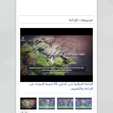
فيديوهات الإذاعة
رئيس اللجنة الوطنية الجزائرية للتضامن مع الشعب
الإذاعة الجزائرية تحي الذكرى 59 لبسط السيادة على
الإذاعة والتلفزيون
الصحراوي السيد سعيد العياشي