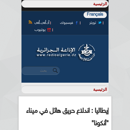
Français
آر أس أس
تويتر
فيسبوك
يوتيوب
‏بحث ‏
استمارة البحث
إيطاليا : اندلاع حريق هائل في ميناء
"أنكونا"